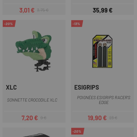
3,01 €
35,99 €
3,75 €
Prix
Prix habituel
Prix
-20%
-13%
XLC
ESIGRIPS
POIGNÉES ESIGRIPS RACER'S
SONNETTE CROCODILE XLC
EDGE
7,20 €
19,90 €
9 €
23 €
Prix
Prix habituel
Prix
Prix habituel
-20%