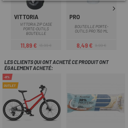
VITTORIA
PRO
VITTORIA ZIP CASE
BOUTEILLE PORTE-
PORTE-OUTILS
OUTILS PRO 750 ML
D
BOUTEILLE
11,89 €
8,49 €
13,99 €
9,99 €
Prix
Prix habituel
Prix
Prix habituel
LES CLIENTS QUI ONT ACHETÉ CE PRODUIT ONT
ÉGALEMENT ACHETÉ:
-6%
OUTLET