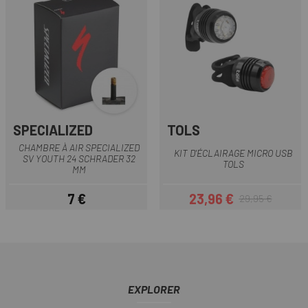
SPECIALIZED
TOLS
CHAMBRE À AIR SPECIALIZED
KIT D'ÉCLAIRAGE MICRO USB
SV YOUTH 24 SCHRADER 32
TOLS
MM
7 €
23,96 €
29,95 €
Prix
Prix
Prix habituel
EXPLORER