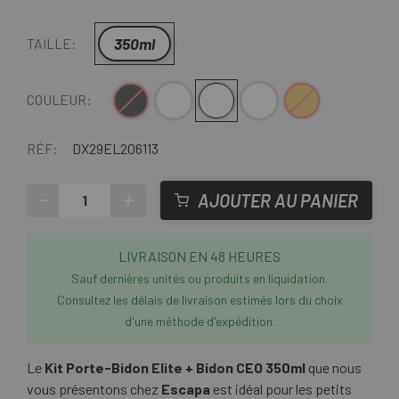
350ml
TAILLE:
Noir-Gris
Transparent-Rouge
Transparente-Azul
Transparente-Verde
Transparente - Naranja
COULEUR:
RÉF:
DX29EL206113
-
+
AJOUTER AU PANIER
LIVRAISON EN 48 HEURES
Sauf dernières unités ou produits en liquidation.
Consultez les délais de livraison estimés lors du choix
d'une méthode d'expédition.
Le
Kit Porte-Bidon Elite + Bidon CEO 350ml
que nous
vous présentons chez
Escapa
est idéal pour les petits