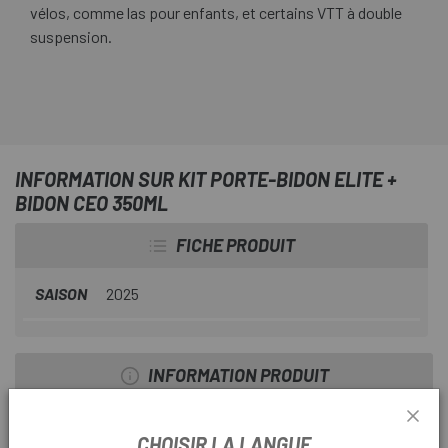
vélos, comme las pour enfants, et certains VTT à double
suspension.
INFORMATION SUR KIT PORTE-BIDON ELITE +
BIDON CEO 350ML
FICHE PRODUIT
SAISON
2025
INFORMATION PRODUIT
CARACTÉRISTIQUES:
CHOISIR LA LANGUE