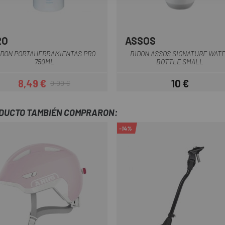
RO
ASSOS
Blanco
Negro
Blanco
Negro
IDON PORTAHERRAMIENTAS PRO
BIDON ASSOS SIGNATURE WAT
750ML
BOTTLE SMALL
8,49 €
10 €
9,99 €
Precio
Precio regular
Precio
ODUCTO TAMBIÉN COMPRARON:
-14%