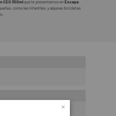
don CEO 350ml
que te presentamos en
Escapa
ueñas, como las infantiles, y algunas bicicletas
n.