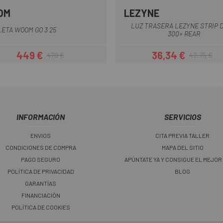
OM
LEZYNE
Amarillo
Azul
Rojo
Rosa
Turquesa
+1
Rojo-Negro
LUZ TRASERA LEZYNE STRIP D
LETA WOOM GO 3 25
300+ REAR
449 €
36,34 €
479 €
42,75 €
Precio
Precio regular
Precio
Precio regul
INFORMACIÓN
SERVICIOS
ENVIOS
CITA PREVIA TALLER
CONDICIONES DE COMPRA
MAPA DEL SITIO
PAGO SEGURO
APÚNTATE YA Y CONSIGUE EL MEJOR
POLÍTICA DE PRIVACIDAD
BLOG
GARANTÍAS
FINANCIACIÓN
POLÍTICA DE COOKIES