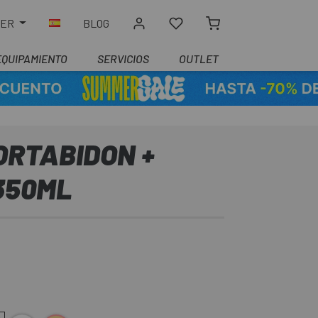
LER
BLOG
EQUIPAMIENTO
SERVICIOS
OUTLET
PORTABIDON +
350ML