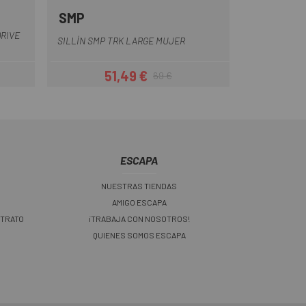
SMP
Negro
RIVE
SILLÍN SMP TRK LARGE MUJER
51,49 €
69 €
ar
Precio
Precio regular
ESCAPA
NUESTRAS TIENDAS
AMIGO ESCAPA
 TRATO
¡TRABAJA CON NOSOTROS!
QUIENES SOMOS ESCAPA