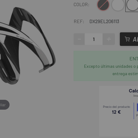
Negro-Gris
Transparente-Roj
Transparen
Trans
T
COLOR:
REF:
DX29EL206113
-
+
A
ENT
Excepto últimas unidades o 
entrega estim
liar