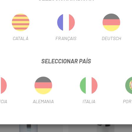
tico para gran caudal de líquido, sin olores.
y plástico sin BPA (bidón).
CATALÀ
FRANÇAIS
DEUTSCH
SELECCIONAR PAÍS
CIA
ALEMANIA
ITALIA
POR