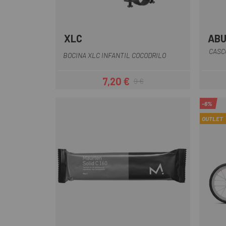
XLC
AB
Verde
CASC
BOCINA XLC INFANTIL COCODRILO
7,20 €
9 €
Precio
Precio regular
-6%
OUTLET