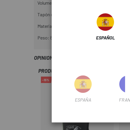
Volumen: 350ml y diámetro de 66mm.
Tapón con boquilla push-pull de caucho termoplás
Material: fibra de vidrio reforzada (porta-bidón) 
ESPAÑOL
Peso: 89gr.
OPINIONES
PRODUCTOS SIMILARES
-15%
-15%
ESPAÑA
FRAN