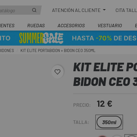
ATENCIÓN AL CLIENTE
CITA TAL
ENTES
RUEDAS
ACCESORIOS
VESTUARIO
BIDONES
KIT ELITE PORTABIDON + BIDON CEO 350ML
KIT ELITE 
favorite_border
BIDON CEO 
12 €
PRECIO:
350ml
TALLA: