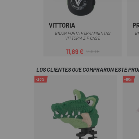
VITTORIA
P
BIDON PORTA HERRAMIENTAS
B
VITTORIA ZIP CASE
11,89 €
13,99 €
Precio
Precio regular
LOS CLIENTES QUE COMPRARON ESTE PR
-20%
-15%