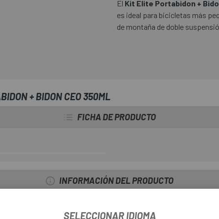
El
Kit Elite Portabidon + Bi
es ideal para bicicletas más peq
de montaña de doble suspensió
BIDON + BIDON CEO 350ML
FICHA DE PRODUCTO
INFORMACIÓN DEL PRODUCTO
SELECCIONAR IDIOMA