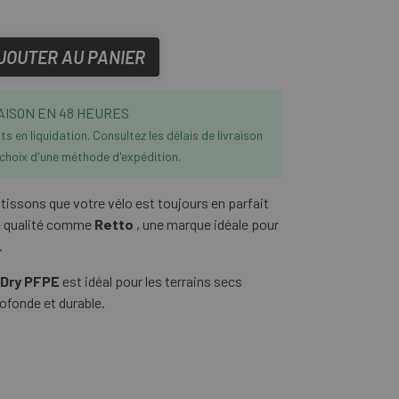
JOUTER AU PANIER
AISON EN 48 HEURES
s en liquidation. Consultez les délais de livraison
 choix d'une méthode d'expédition.
tissons que votre vélo est toujours en parfait
te qualité comme
Retto
, une marque idéale pour
.
 Dry PFPE
est idéal pour les terrains secs
rofonde et durable.