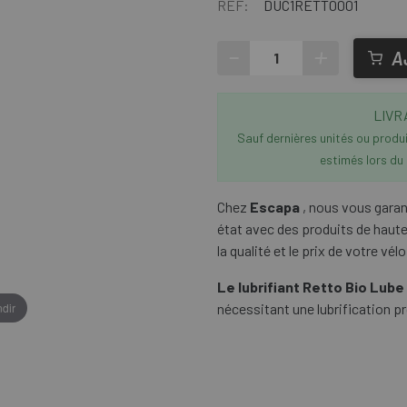
RÉF:
DUC1RETT0001
-
+
A
LIVR
Sauf dernières unités ou produit
estimés lors du
Chez
Escapa
, nous vous garan
état avec des produits de hau
la qualité et le prix de votre vélo
Le lubrifiant Retto Bio Lube
dir
nécessitant une lubrification p