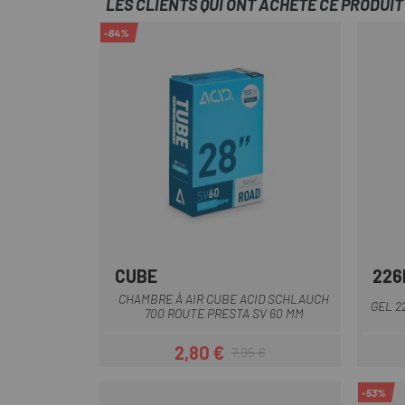
LES CLIENTS QUI ONT ACHETÉ CE PRODUI
-64%
CUBE
226
CHAMBRE À AIR CUBE ACID SCHLAUCH
GEL 2
700 ROUTE PRESTA SV 60 MM
2,80 €
7,95 €
Prix
Prix habituel
-53%