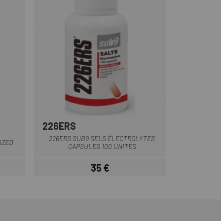
226ERS
c-Rose
Multi
226ERS SUB9 SELS ÉLECTROLYTES
IZED
CAPSULES 100 UNITÉS
35 €
Prix