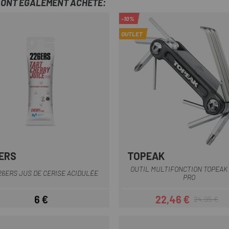
T ONT ÉGALEMENT ACHETÉ:
-10%
OUTLET
ERS
TOPEAK
Multi
Jaune
Noir
OUTIL MULTIFONCTION TOPEAK 
26ERS JUS DE CERISE ACIDULÉE
PRO
6 €
22,46 €
24,95 €
Prix
Prix
Prix habituel