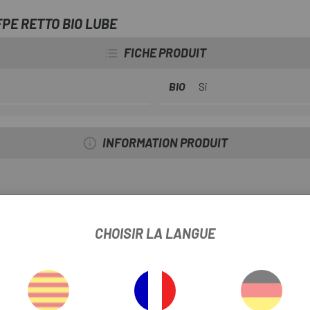
PE RETTO BIO LUBE
FICHE PRODUIT
BIO
Si
INFORMATION PRODUIT
if PFPE-K, réduit le coefficient de frottement, offrant une lubrifica
CHOISIR LA LANGUE
conditions poussiéreuses et à haute température.