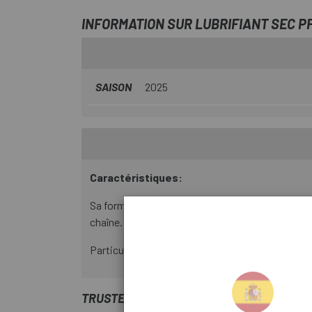
INFORMATION SUR LUBRIFIANT SEC PF
SAISON
2025
Caractéristiques:
Sa formule 100% biodégradable, enrichie en addit
chaîne.
Particulièrement recommandé pour l'été ou les 
TRUSTED SHOPS REVIEWS