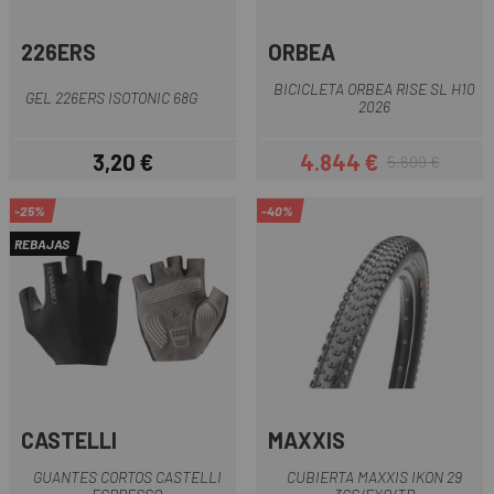
226ERS
ORBEA
BICICLETA ORBEA RISE SL H10
GEL 226ERS ISOTONIC 68G
2026
3,20 €
4.844 €
5.699 €
Precio
Precio
Precio regular
-25%
-40%
REBAJAS
CASTELLI
MAXXIS
GUANTES CORTOS CASTELLI
CUBIERTA MAXXIS IKON 29