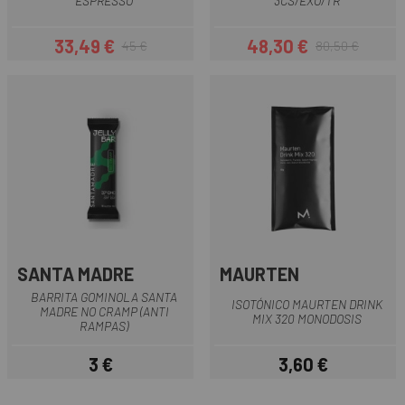
ESPRESSO
3CS/EXO/TR
33,49 €
48,30 €
45 €
80,50 €
Precio
Precio regular
Precio
Precio regular
SANTA MADRE
MAURTEN
BARRITA GOMINOLA SANTA
ISOTÓNICO MAURTEN DRINK
MADRE NO CRAMP (ANTI
MIX 320 MONODOSIS
RAMPAS)
3 €
3,60 €
Precio
Precio