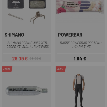
SHIMANO
POWERBAR
SHIMANO RÉSINE J03A XTR,
BARRE POWERBAR PROTEIN+
DEORE XT, SLX, ALFINE PADS
L-CARNITINE
26,09 €
1,64 €
28,99 €
Prix
Prix habituel
Prix
-20%
-40%