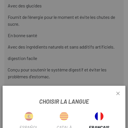
Avec des glucides
Fournit de l'énergie pour le moment et évite les chutes de
sucre.
En bonne santé
Avec des ingrédients naturels et sans additifs artificiels.
digestion facile
Conçu pour soutenir le système digestif et éviter les
problèmes d'estomac.
40 % des ingrédients sont des fruits cueillis à leur point de
maturité optimal et sélectionnés pour obtenir une qualité
CHOISIR LA LANGUE
maximale. Ainsi, nous obtenons la meilleure saveur et
l'arôme de manière totalement naturelle.
Aucun allergène.
ESPAÑOL
CATALÀ
FRANÇAIS