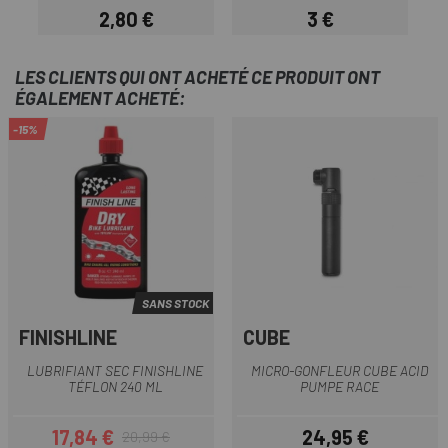
2,80 €
3 €
Prix
Prix
LES CLIENTS QUI ONT ACHETÉ CE PRODUIT ONT
ÉGALEMENT ACHETÉ:
-15%
SANS STOCK
FINISHLINE
CUBE
LUBRIFIANT SEC FINISHLINE
MICRO-GONFLEUR CUBE ACID
TÉFLON 240 ML
PUMPE RACE
17,84 €
24,95 €
20,99 €
Prix
Prix habituel
Prix