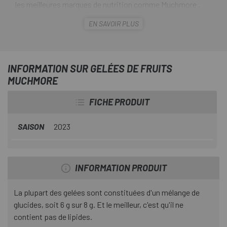
les meilleures marques de nutrition comme Muchmore .
Les gelées de fruits Muchmore
sont 100% naturelles,
EN SAVOIR PLUS
elles vous donneront cette énergie supplémentaire pour
éviter les baisses de performances et tous vos objectifs
seront entre vos mains. Parce qu’avec de l’aide, il est
beaucoup plus facile de conquérir le monde.
INFORMATION SUR GELÉES DE FRUITS
MUCHMORE
FICHE PRODUIT
SAISON
2023
INFORMATION PRODUIT
La plupart des gelées sont constituées d'un mélange de
glucides, soit 6 g sur 8 g. Et le meilleur, c'est qu'il ne
contient pas de lipides.