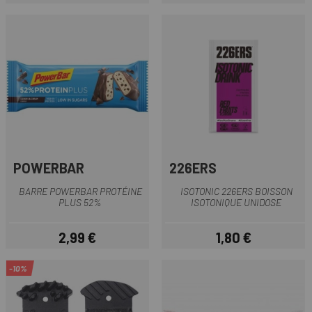
POWERBAR
226ERS
BARRE POWERBAR PROTÉINE
ISOTONIC 226ERS BOISSON
PLUS 52%
ISOTONIQUE UNIDOSE
2,99 €
1,80 €
Prix
Prix
-10%