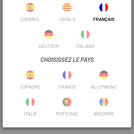
86,90 €
PRIX:
ESPAÑOL
CATALÀ
FRANÇAIS
Unique
TAILLE:
DEUTSCH
ITALIANO
Noir
COULEUR:
CHOISISSEZ LE PAYS
RÉF:
DY972873
Sans Stock
ESPAGNE
FRANCE
ALLEMAGNE
PRÉVENEZ-MOI UNE FOIS DISPONIBLE
ITALIE
PORTUGAL
ANDORRE