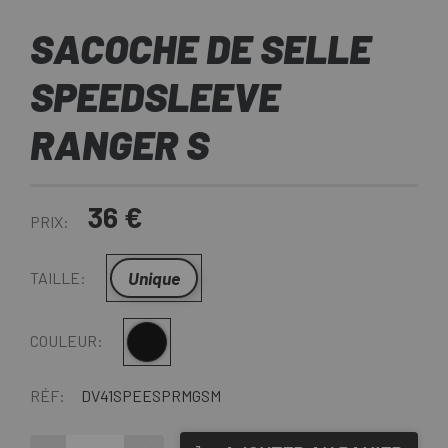
SACOCHE DE SELLE
SPEEDSLEEVE
RANGER S
36 €
PRIX:
Unique
TAILLE:
Noir
COULEUR:
RÉF:
DV41SPEESPRMGSM