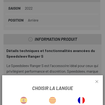
seulement votre équipement essentiel, mais son intérieur
organisé élimine les vibrations gênantes las
SAISON
2022
traditionnelles. Si vous recherchez fonctionnalité,
efficacité et une finition noire élégante, le Speedsleev
POSITION
Arrière
Ranger S est l'investissement de qualité qui vous
permettra de profiter de chaque sortie en toute liberté,
sans soucis.
INFORMATION PRODUIT
Détails techniques et fonctionnalités avancées du
Speedsleev Ranger S
Le Speedsleev Ranger S est l'accessoire idéal pour ceux qui
privilégient performance et discrétion. Speedsleev, marque
réputée pour ses produits haute performance, a conçu ce
sac pour garantir une efficacité maximale sur vos sentiers.
CHOISIR LA LANGUE
Conception technique et construction
La clé du Ranger S réside dans son ingénierie :