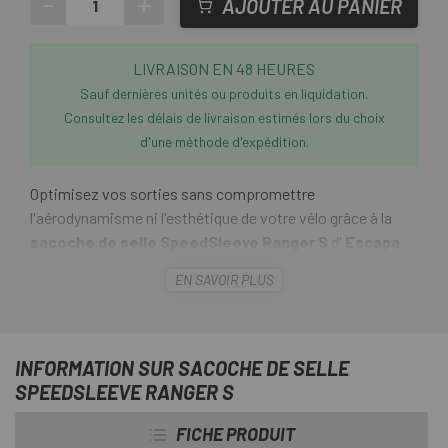
-
+
AJOUTER AU PANIER
LIVRAISON EN 48 HEURES
Sauf dernières unités ou produits en liquidation.
Consultez les délais de livraison estimés lors du choix
d'une méthode d'expédition.
Optimisez vos sorties sans compromettre
l'aérodynamisme ni l'esthétique de votre vélo grâce à la
sacoche de selle SpeedSleeve Ranger S
d'
Escapa
.
Spécialement conçue pour le cycliste minimaliste, cette
EN SAVOIR PLUS
sacoche compacte et légère redéfinit le rangement
essentiel pour le vélo de route, gravel ou le VTT.
Son profil étroit lui permet de se loger parfaitement sous
INFORMATION SUR SACOCHE DE SELLE
votre selle, évitant ainsi tout contact avec vos jambes et
SPEEDSLEEVE RANGER S
la plupart des tiges de selle télescopiques. Fabriqué en
nylon balistique résistant à l'eau, le Ranger S protège non
FICHE PRODUIT