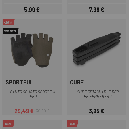
5,99 €
7,99 €
Prix
Prix
-26%
SOLDES
SPORTFUL
CUBE
GANTS COURTS SPORTFUL
CUBE DÉTACHABLE RFR
PRO
REIFENHEBER 3
29,49 €
3,95 €
39,90 €
Prix
Prix habituel
Prix
-83%
-15%