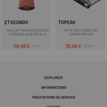
ETXEONDO
TOPEAK
MAILLOT MANCHES COURTES
OUTIL MULTIFONCTION
ETXEONDO ALDE METALIC
TOPEAK MINI P20
110,99 €
35,96 €
159 €
39,95 €
Prix
Prix habituel
Prix
Prix habituel
EXPLORER
INFORMATIONS
PRESTATIONS DE SERVICE
ESCAPA