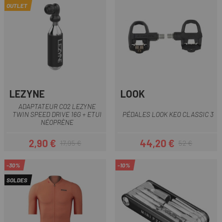
OUTLET
LEZYNE
LOOK
ADAPTATEUR CO2 LEZYNE
TWIN SPEED DRIVE 16G + ETUI
PÉDALES LOOK KEO CLASSIC 3
NÉOPRÈNE
2,90 €
44,20 €
17,95 €
52 €
Prix
Prix habituel
Prix
Prix habituel
-30%
-10%
SOLDES