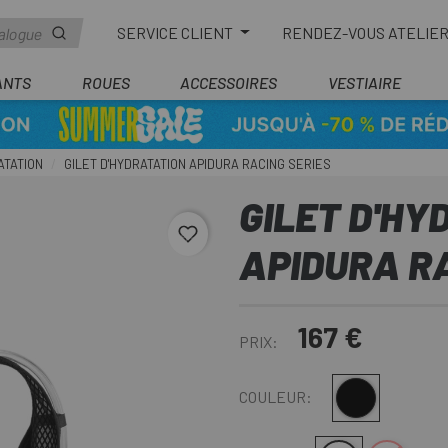
SERVICE CLIENT
RENDEZ-VOUS ATELIE
ANTS
ROUES
ACCESSOIRES
VESTIAIRE
ATATION
GILET D'HYDRATATION APIDURA RACING SERIES
GILET D'HY
favorite_border
APIDURA RA
167 €
PRIX:
Noir-Jaune
COULEUR: