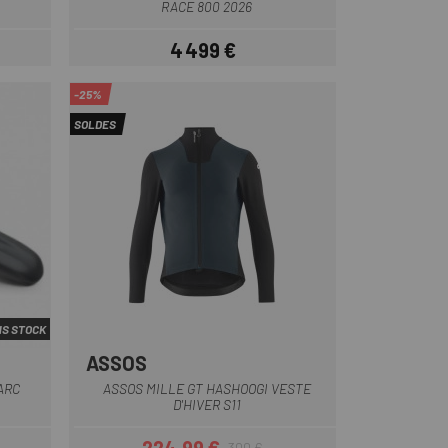
RACE 800 2026
4 499 €
Prix
-25%
SOLDES
S STOCK
ASSOS
Bleu
Gris
Noir
Vert
Violet
+1
ARC
ASSOS MILLE GT HASHOOGI VESTE
D'HIVER S11
300 €