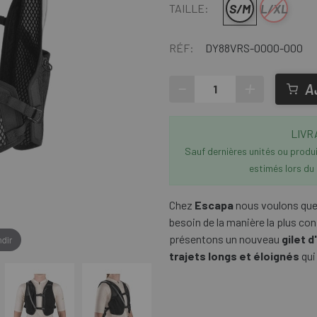
S/M
L/XL
TAILLE:
RÉF:
DY88VRS-0000-000
-
+
A
LIVR
Sauf dernières unités ou produit
estimés lors du
Chez
Escapa
nous voulons que
besoin de la manière la plus co
présentons un nouveau
gilet d
dir
trajets longs et éloignés
qui