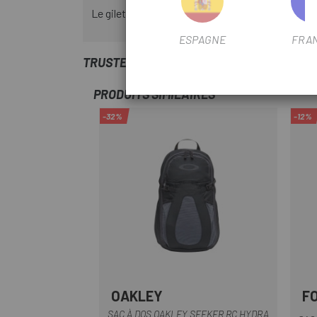
Le gilet L/XL est modélisé par Ali. Ali mesure 18
ESPAGNE
FRA
TRUSTED SHOPS REVIEWS
PRODUITS SIMILAIRES
-32%
-12%
OAKLEY
F
Bleu Clair
Noir
Vert
SAC À DOS OAKLEY SEEKER RC HYDRA