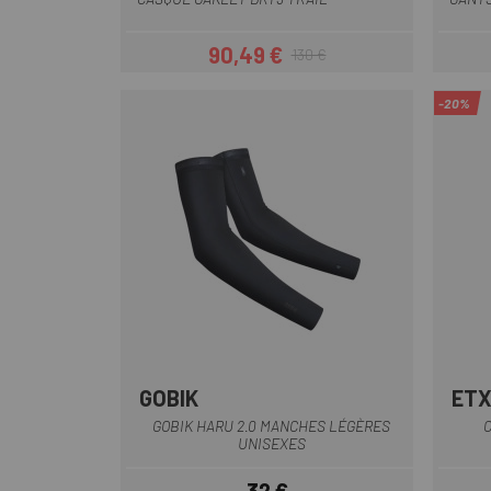
90,49 €
130 €
Prix
Prix habituel
-20%
GOBIK
ET
Noir
GOBIK HARU 2.0 MANCHES LÉGÈRES
C
UNISEXES