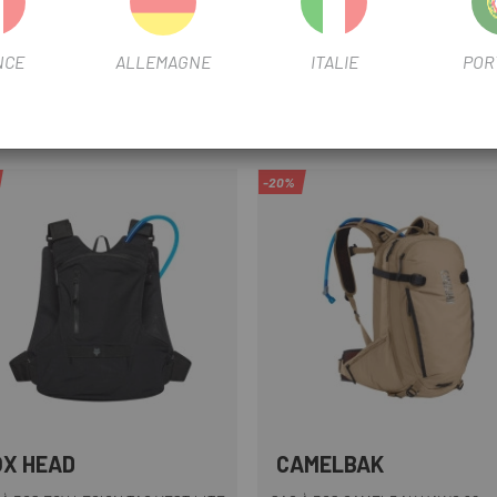
8 cm avec un tour de poitrine de 99 cm.
NCE
ALLEMAGNE
ITALIE
POR
-20%
OX HEAD
CAMELBAK
Noir
Marron