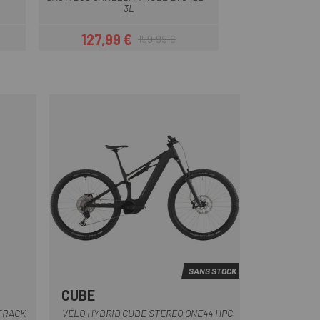
3L
ADVENTUR
127,99 €
111,99 
159,99 €
Prix
Prix habituel
SANS STOCK
CUBE
nge-Vert
Bleu
Noir
Vert
TRACK
VÉLO HYBRID CUBE STEREO ONE44 HPC