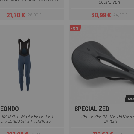
COUPE-VENT
21,70 €
30,99 €
28,99 €
44,99 €
Prix
Prix habituel
Prix
Prix habituel
-16%
SAN
XEONDO
SPECIALIZED
Bleu Foncé
Marron
Noir
Noir
UISSARD LONG À BRETELLES
SELLE SPECIALIZED POWER 
ETXEONDO ORHI THERMO 25
EXPERT
229 €
140 €