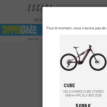
VÉLOS
ÉLECTRIQUES
COMPOS
Pour le moment, nous n'avons pas de s
MAISON
ÉLECTRIQUES
VTT ÉLECTRIQUES
VTT 
CUBE
Bleu
Rose
Gris Foncé
VÉLO HYBRID CUBE STEREO
ONE44 HPC SLX 800 2026
5 099 €