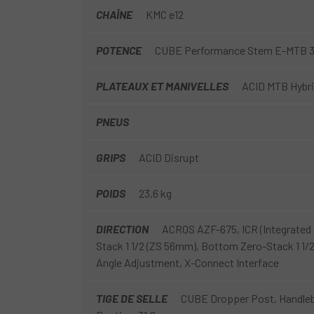
CHAÎNE
KMC e12
POTENCE
CUBE Performance Stem E-MTB 35
PLATEAUX ET MANIVELLES
ACID MTB Hybrid
PNEUS
GRIPS
ACID Disrupt
POIDS
23,6 kg
DIRECTION
ACROS AZF-675, ICR (Integrated 
Stack 1 1/2 (ZS 56mm), Bottom Zero-Stack 1 1/2
Angle Adjustment, X-Connect Interface
TIGE DE SELLE
CUBE Dropper Post, Handleba