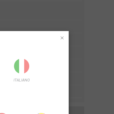
canique
E
Microspline
ITALIANO