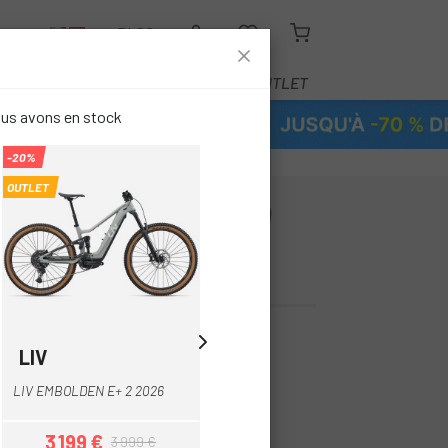
R
BLOG
ÉQUIPEMENT
SERVICE
OUTLET
ous avons en stock
-20%
-15%
OUTLET
OUTLET
D CUBE STEREO
RACE 800 2026
LIV
LIV
Gris
Crème
LIV EMBOLDEN E+ 2 2026
LIV EMBOLDEN E+1 2026
ert
3 199 €
3 824 €
3 999 €
4 499 €