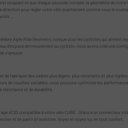
r est exigeant et que chaque seconde compte, la géométrie de votre 
 de direction pour régler votre vélo exactement comme vous le souhai
choisir…
célèbre Agile Ride Geometry, conçue pour les cyclistes qui aiment rep
 plus d'espace de mouvement au cycliste, nous avons créé une confi
 de s'amuser.
de fabriquer des cadres plus légers, plus résistants et plus rigide
seurs de couches variables, nous pouvons optimiser les performanc
e résistance et de durabilité.
rage ACID compatible à votre vélo CUBE . Grâce à un connecteur intég
 brancher et de partir à l'aventure. Voyez et soyez vu, en tout confort.