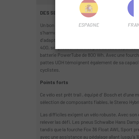
DES SENTIERS À VOTRE FAÇON
ESPAGNE
FRA
Un bon vélo se cache dans les petits détails, et
s'harmonise parfaitement avec las lignes épurées
d'adapter le pilotage à vos besoins spécifiques. 
400, soigneusement intégrés au tube supérieur, 
batterie PowerTube de 800 Wh. Avec une fourche d
pattes UDH témoignent également de sa capacité 
cyclistes.
Points forts
Ce vélo est prêt trail , équipé d' Bosch et d'u
sélection de composants fiables, le Stereo Hyb
Las difficiles exigent un vélo robuste. Avec so
relever las défi. Les pneus Schwalbe Hans Dampf 
tandis que la fourche Fox 36 Float AWL Sport pré
avec une assistance au pédalage allant jusqu'à 1