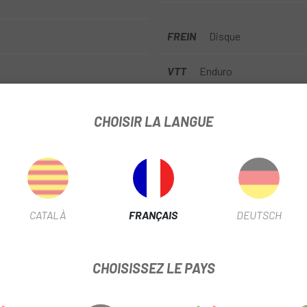
FREIN
Disque
VTT
Enduro
TYPE DE TRANSMISSION
Mé
CHOISIR LA LANGUE
LARGEUR PLONGEUR
36
TYPE DE CORPS DE CASSETT
TIGE TÉLÉSCOPIQUE
Si
CATALÀ
FRANÇAIS
DEUTSCH
DIÁMETRO DISCO
203mm
CHOISISSEZ LE PAYS
INFORMATION PRODUIT