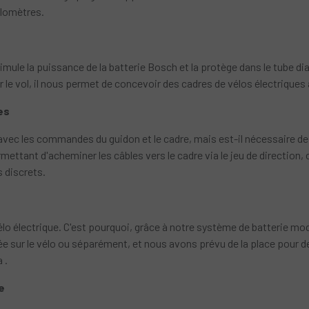
ilomètres.
mule la puissance de la batterie Bosch et la protège dans le tube di
iter le vol, il nous permet de concevoir des cadres de vélos électrique
es
avec les commandes du guidon et le cadre, mais est-il nécessaire de 
ettant d'acheminer les câbles vers le cadre via le jeu de directio
s discrets.
vélo électrique. C'est pourquoi, grâce à notre système de batterie mo
llée sur le vélo ou séparément, et nous avons prévu de la place pour
 .
e