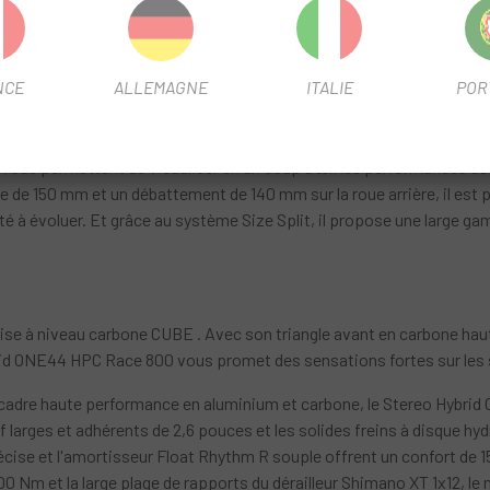
NCE
ALLEMAGNE
ITALIE
POR
 le cadre Stereo Hybrid ONE44 HPC regorge de détails astucieux. Vou
 du triangle principal en carbone haute performance, tandis que le j
Un carter de chaîne à montage direct maintient las droites et en place
vous permettent de visualiser en un coup d'œil les performances de
e 150 mm et un débattement de 140 mm sur la roue arrière, il est prêt
à évoluer. Et grâce au système Size Split, il propose une large gamm
ne mise à niveau carbone CUBE . Avec son triangle avant en carbone 
rid ONE44 HPC Race 800 vous promet des sensations fortes sur les 
n cadre haute performance en aluminium et carbone, le Stereo Hybri
larges et adhérents de 2,6 pouces et les solides freins à disque hy
cise et l'amortisseur Float Rhythm R souple offrent un confort de 150
00 Nm et la large plage de rapports du dérailleur Shimano XT 1x12, l