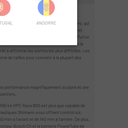
TUGAL
ANDORRE
s remarquerez le passage interne des câbles, qui
eu de direction à angle réglable vous permet
 ; de plus, le contrôleur et l'écran Bosch Purion
 la puissante transmission Bosch CX et de la
 à affronter las sorties les plus difficiles. Les
e de tailles pour convenir à la plupart des
haute performance magnifiquement sculpté et une
sentiers.
d ONE44 HPC Race 800 est plus que capable de
drauliques Shimano vous offrent control sûr,
 mm à l'avant et de 140 mm à l'arrière. De plus,
e moteur Bosch CX et la batterie PowerTube de