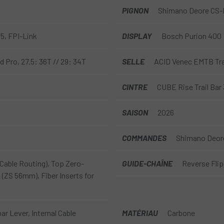
PIGNON
Shimano Deore CS-M
, FPI-Link
DISPLAY
Bosch Purion 400
 Pro, 27.5: 36T // 29: 34T
SELLE
ACID Venec EMTB Tra
CINTRE
CUBE Rise Trail Bar
SAISON
2026
COMMANDES
Shimano Deore 
Cable Routing), Top Zero-
GUIDE-CHAÎNE
Reverse Flip
 (ZS 56mm), Fiber Inserts for
r Lever, Internal Cable
MATÉRIAU
Carbone