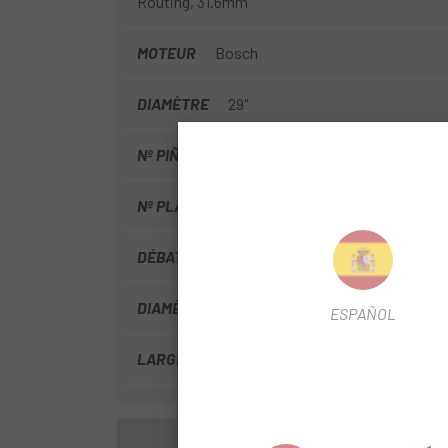
Routing, 31.6mm
MOTEUR
Bosch
DIAMÈTRE
29"
Nº PIÑONES
12V
Nº PLATEAU
1
DÉBATTEMENT SUSPENSION
150
DIAMÈTRE CINTRE
35
ESPAÑOL
LARGEUR MOYEU
148 Boost