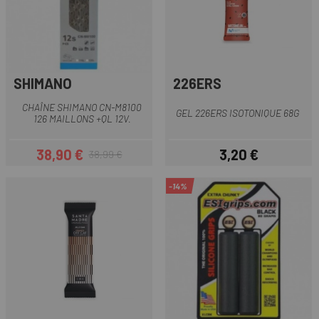
SHIMANO
226ERS
CHAÎNE SHIMANO CN-M8100
GEL 226ERS ISOTONIQUE 68G
126 MAILLONS +QL 12V.
38,90 €
3,20 €
38,99 €
Prix
Prix habituel
Prix
-14%