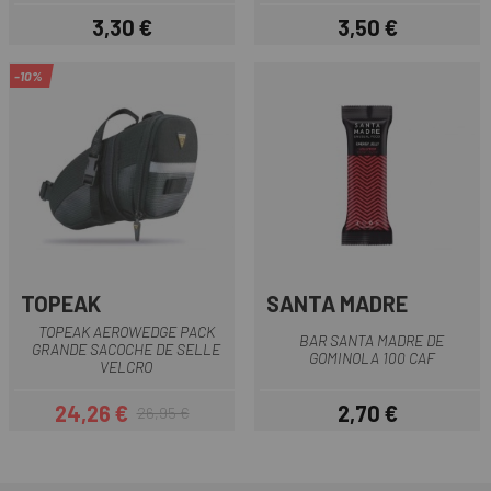
3,30 €
3,50 €
Prix
Prix
-10%
TOPEAK
SANTA MADRE
TOPEAK AEROWEDGE PACK
BAR SANTA MADRE DE
GRANDE SACOCHE DE SELLE
GOMINOLA 100 CAF
VELCRO
24,26 €
2,70 €
26,95 €
Prix
Prix habituel
Prix