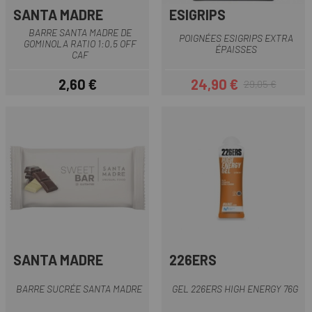
SANTA MADRE
ESIGRIPS
BARRE SANTA MADRE DE
POIGNÉES ESIGRIPS EXTRA
GOMINOLA RATIO 1:0,5 OFF
ÉPAISSES
CAF
2,60 €
24,90 €
29,05 €
Prix
Prix
Prix habituel
SANTA MADRE
226ERS
BARRE SUCRÉE SANTA MADRE
GEL 226ERS HIGH ENERGY 76G