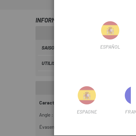
INFORMATION SUR GUIDON INTÉGRÉ C
ESPAÑOL
SAISON
2024
UTILISER LE FILTRE
Route
Caractéristiques:
ESPAGNE
FRA
Angle : -6°
Évasement : 1°