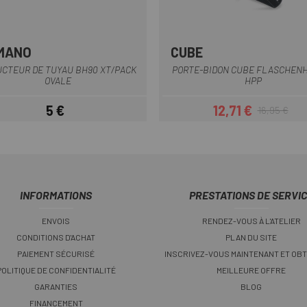
MANO
CUBE
Multi
Vert Olive
Noir
Noir mat
Noir-Jau
Noir-
+3
CTEUR DE TUYAU BH90 XT/PACK
PORTE-BIDON CUBE FLASCHEN
OVALE
HPP
5 €
12,71 €
16,95 €
Prix
Prix
Prix habituel
INFORMATIONS
PRESTATIONS DE SERVI
ENVOIS
RENDEZ-VOUS À L'ATELIER
CONDITIONS D'ACHAT
PLAN DU SITE
PAIEMENT SÉCURISÉ
INSCRIVEZ-VOUS MAINTENANT ET OBT
POLITIQUE DE CONFIDENTIALITÉ
MEILLEURE OFFRE
GARANTIES
BLOG
FINANCEMENT