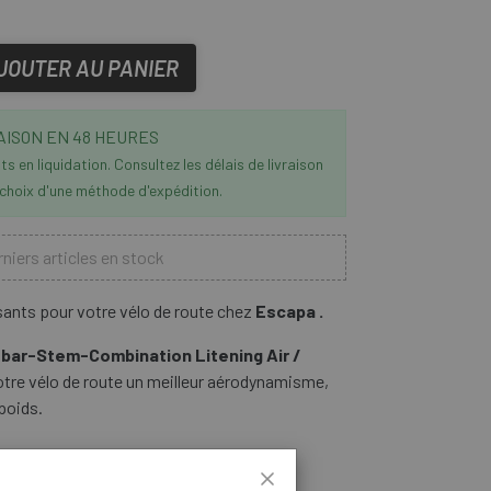
JOUTER AU PANIER
AISON EN 48 HEURES
s en liquidation. Consultez les délais de livraison
 choix d'une méthode d'expédition.
niers articles en stock
ants pour votre vélo de route chez
Escapa .
bar-Stem-Combination Litening Air /
otre vélo de route un meilleur aérodynamisme,
poids.