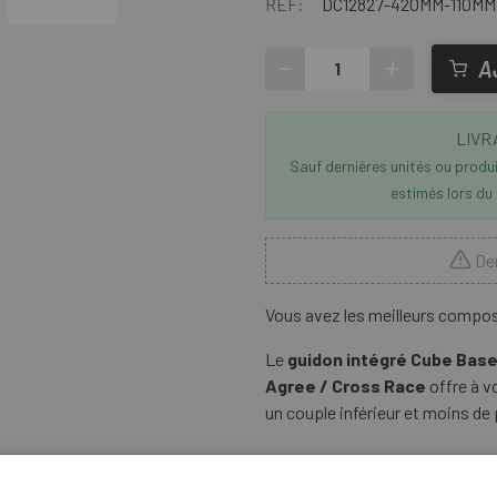
RÉF:
DC12827-420MM-110MM
-
+
A
LIVR
Sauf dernières unités ou produit
estimés lors du
Der
Vous avez les meilleurs compos
Le
guidon intégré Cube Base
Agree / Cross Race
offre à v
un couple inférieur et moins de 