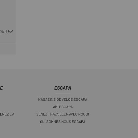
ne
Bleu
HALTER
CE
ESCAPA
MAGASINS DE VÉLOS ESCAPA
AMI ESCAPA
ENEZ LA
VENEZ TRAVAILLER AVEC NOUS!
QUI SOMMES NOUS ESCAPA