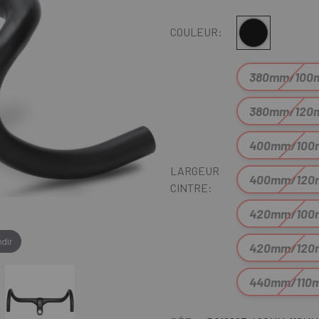
Noir
COULEUR:
380mm/100
380mm/120
400mm/10
LARGEUR
400mm/12
CINTRE:
420mm/10
dir
420mm/12
440mm/110