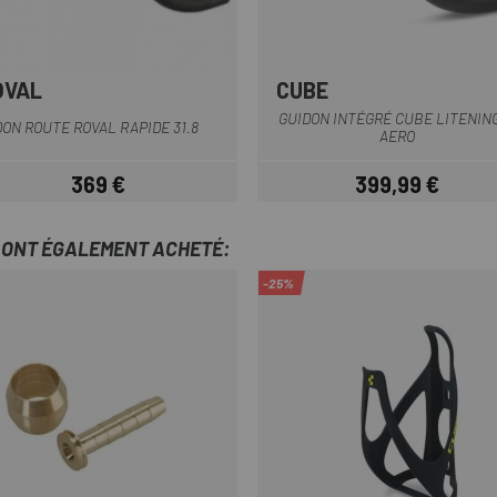
OVAL
CUBE
Noir-Gris
Noir
GUIDON INTÉGRÉ CUBE LITENING
DON ROUTE ROVAL RAPIDE 31.8
AERO
369 €
399,99 €
Prix
Prix
T ONT ÉGALEMENT ACHETÉ:
-25%