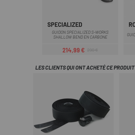
SPECIALIZED
R
Noir-Gris
GUIDON SPECIALIZED S-WORKS
GUI
SHALLOW BEND EN CARBONE
214,99 €
290 €
Prix
Prix habituel
LES CLIENTS QUI ONT ACHETÉ CE PRODUI