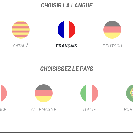
CHOISIR LA LANGUE
UBE BASEBAR-POTENCE-COMBINAISON LITENING AIR
FICHE PRODUIT
CATALÀ
FRANÇAIS
DEUTSCH
MATÉRIAU
Carbone
CHOISISSEZ LE PAYS
INFORMATION PRODUIT
NCE
ALLEMAGNE
ITALIE
POR