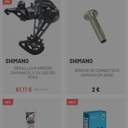
-8%
SHIMANO
SHIMANO
DÉRAILLEUR ARRIÈRE
BROCHE DE CONNECTEUR
SHIMANO SLX 12V SGS RD-
SHIMANO SM-BH90
M7100
61,17 €
2 €
66,49 €
Prix
Prix habituel
Prix
-15%
-64%