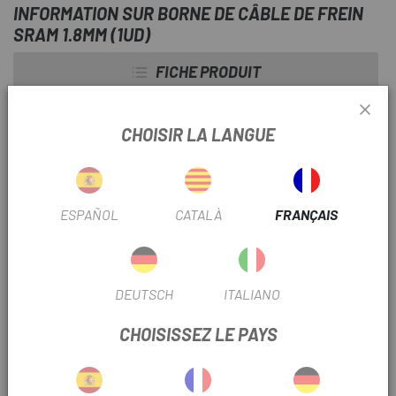
INFORMATION SUR BORNE DE CÂBLE DE FREIN
SRAM 1.8MM (1UD)
FICHE PRODUIT
SAISON
2022
CHOISIR LA LANGUE
UTILISER LE FILTRE
Route
ESPAÑOL
CATALÀ
FRANÇAIS
INFORMATION PRODUIT
Le câble de frein SRAM s'arrête.
DEUTSCH
ITALIANO
Pour câbles de frein Ø 1,8 mm.
CHOISISSEZ LE PAYS
Vendu séparément.