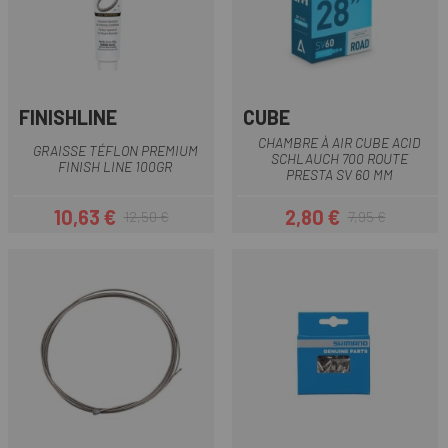
FINISHLINE
CUBE
CHAMBRE À AIR CUBE ACID
GRAISSE TÉFLON PREMIUM
SCHLAUCH 700 ROUTE
FINISH LINE 100GR
PRESTA SV 60 MM
10,63 €
2,80 €
12,50 €
7,95 €
Prix
Prix habituel
Prix
Prix habituel