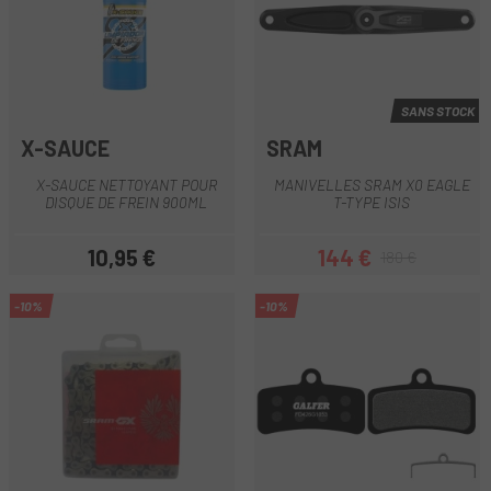
SANS STOCK
X-SAUCE
SRAM
X-SAUCE NETTOYANT POUR
MANIVELLES SRAM X0 EAGLE
DISQUE DE FREIN 900ML
T-TYPE ISIS
10,95 €
144 €
180 €
Prix
Prix
Prix habituel
-10%
-10%