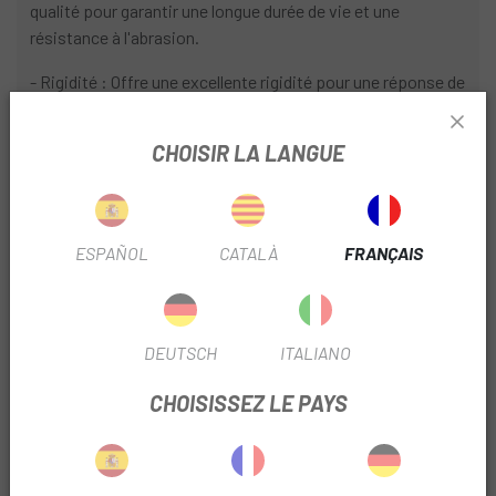
qualité pour garantir une longue durée de vie et une
résistance à l'abrasion.
- Rigidité : Offre une excellente rigidité pour une réponse de
freinage précise et puissante.
CHOISIR LA LANGUE
- Compatibilité : Conçu exclusivement pour les freins
Shimano Saint M820.
- Installation facile : comprend tous les composants
nécessaires à l'installation, tels que les olives, les vis et les
ESPAÑOL
CATALÀ
FRANÇAIS
protecteurs.
Avantages :
DEUTSCH
ITALIANO
- Performance supérieure : Assure une puissance de
freinage exceptionnelle et une modulation précise.
CHOISISSEZ LE PAYS
- Durabilité : Résiste aux conditions les plus extrêmes du
VTT.