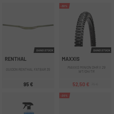
-30%
SANS STOCK
SANS STOCK
RENTHAL
MAXXIS
MAXXIS MINION DHR II 29
GUIDON RENTHAL FATBAR 35
WT/DH/TR
95 €
52,50 €
75 €
Prix
Prix
Prix habituel
-20%