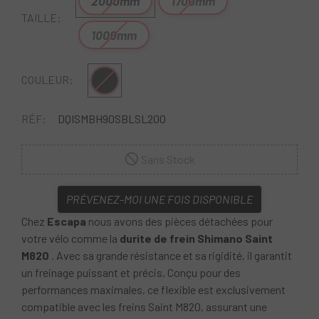
2000mm
1700mm
TAILLE:
1000mm
Noir
COULEUR:
RÉF:
DQISMBH90SBLSL200
Sans Stock
PRÉVENEZ-MOI UNE FOIS DISPONIBLE
Chez
Escapa
nous avons des pièces détachées pour
votre vélo comme la
durite de frein Shimano Saint
M820
. Avec sa grande résistance et sa rigidité, il garantit
un freinage puissant et précis. Conçu pour des
performances maximales, ce flexible est exclusivement
compatible avec les freins Saint M820, assurant une