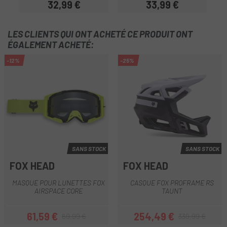
32,99 €
33,99 €
Prix
Prix
LES CLIENTS QUI ONT ACHETÉ CE PRODUIT ONT
ÉGALEMENT ACHETÉ:
-12%
-25%
SANS STOCK
SANS STOCK
FOX HEAD
FOX HEAD
MASQUE POUR LUNETTES FOX
CASQUE FOX PROFRAME RS
AIRSPACE CORE
TAUNT
61,59 €
254,49 €
69,99 €
339,99 €
Prix
Prix habituel
Prix
Prix habituel