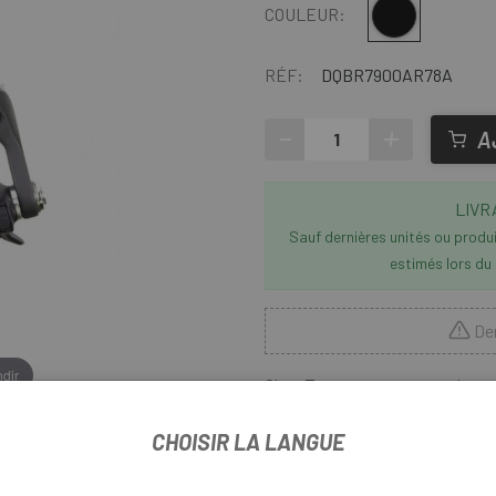
Multi
COULEUR:
RÉF:
DQBR7900AR78A
-
+
A
LIVR
Sauf dernières unités ou produit
estimés lors du
Der
dir
Chez
Escapa
nous avons les po
frein sur jante arrière Shi
composites (R55C3) qui doublen
CHOISIR LA LANGUE
conditions humides et augmente
conditions sèches. Ces nouveaux