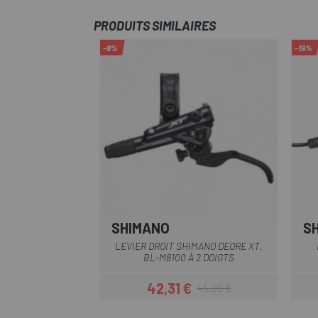
PRODUITS SIMILAIRES
-8%
-19%
SHIMANO
S
LEVIER DROIT SHIMANO DEORE XT.
BL-M8100 À 2 DOIGTS
42,31 €
45,99 €
Prix
Prix habituel