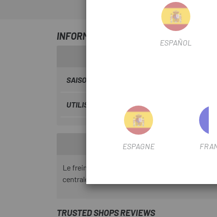
INFORMATION SUR FREIN SUR JANTE 
ESPAÑOL
SAISON
2015
UTILISER LE FILTRE
Route
ESPAGNE
FRA
Le frein sur jante arrière Shimano Dura-Ace Doubl
centrale partielle en titane.
TRUSTED SHOPS REVIEWS