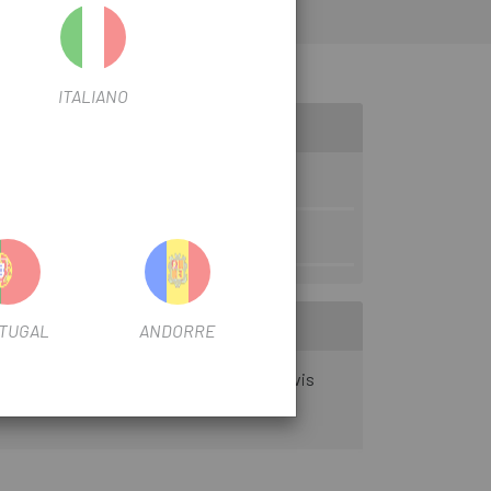
 développés avec un arc accru pour une réponse
sure une meilleure conduite et réduit la friction
ITALIANO
TUGAL
ANDORRE
glage de l'alignement des patins et d'une vis