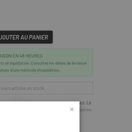
JOUTER AU PANIER
AISON EN 48 HEURES
s en liquidation. Consultez les délais de livraison
 choix d'une méthode d'expédition.
niers articles en stock
nts de frein Shimano que vous recherchiez. Le
mano Dura-Ace
est doté de nouvelles plaquettes
t les performances de freinage dans des
nt la puissance de freinage de 20 % dans des
EN SAVOIR PLUS
 patins garantissent une durée de vie utile