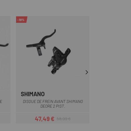
-19%
-20%
SHIMANO
SHIMANO
E
DISQUE DE FREIN AVANT SHIMANO
FREIN À DISQUE 
DEORE 2 PIST.
MM 
47,49 €
63,99 
58,99 €
Prix
Prix habituel