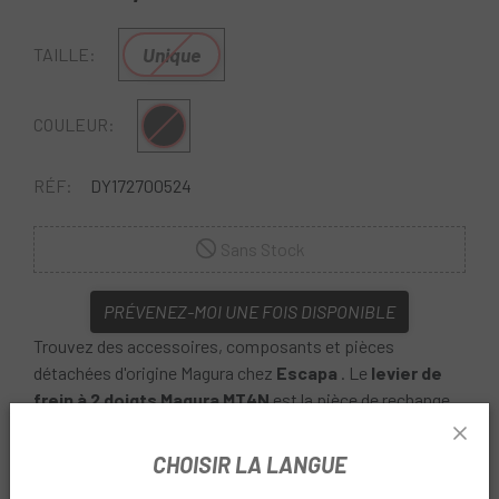
Unique
TAILLE:
Multi
COULEUR:
RÉF:
DY172700524
Sans Stock
PRÉVENEZ-MOI UNE FOIS DISPONIBLE
Trouvez des accessoires, composants et pièces
détachées d'origine Magura chez
Escapa
. Le
levier de
frein à 2 doigts Magura MT4N
est la pièce de rechange
d'origine dont vous avez besoin pour remplacer votre
levier endommagé.
CHOISIR LA LANGUE