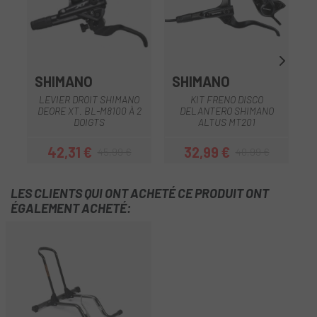
SHIMANO
SHIMANO
LEVIER DROIT SHIMANO
KIT FRENO DISCO
DEORE XT. BL-M8100 À 2
DELANTERO SHIMANO
DOIGTS
ALTUS MT201
42,31 €
32,99 €
45,99 €
40,99 €
Prix
Prix habituel
Prix
Prix habituel
LES CLIENTS QUI ONT ACHETÉ CE PRODUIT ONT
ÉGALEMENT ACHETÉ: