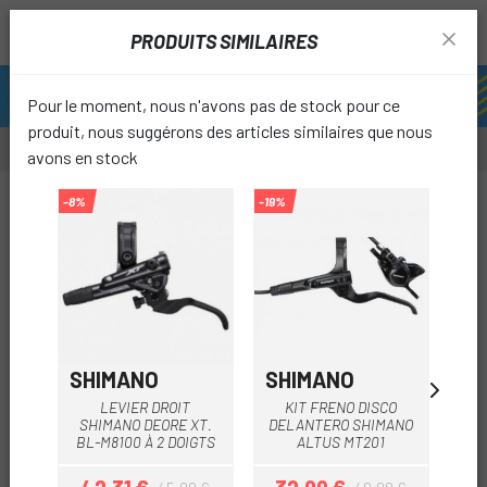
PRODUITS SIMILAIRES
Pour le moment, nous n'avons pas de stock pour ce
produit, nous suggérons des articles similaires que nous
avons en stock
-8%
-19%
-12%
favori
SHIMANO
SHIMANO
SH
LEVIER DROIT
KIT FRENO DISCO
KIT
SHIMANO DEORE XT.
DELANTERO SHIMANO
A
BL-M8100 À 2 DOIGTS
ALTUS MT201