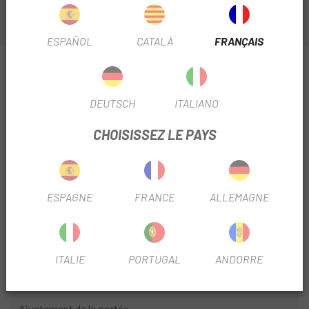
ESPAÑOL
CATALÀ
FRANÇAIS
INFORMATION SUR LEVIER DE FREIN MAGURA
MT4N À 2 DOIGTS
DEUTSCH
ITALIANO
FICHE PRODUIT
CHOISISSEZ LE PAYS
SAISON
2023
FREIN
Disque
ESPAGNE
FRANCE
ALLEMAGNE
UTILISER LE FILTRE
VTT
ITALIE
PORTUGAL
ANDORRE
INFORMATION PRODUIT
Ajustement de la portée