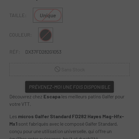
Unique
TAILLE:
Multi
COULEUR:
RÉF:
DX37FD282G1053
Sans Stock
PRÉVENEZ-MOI UNE FOIS DISPONIBLE
Découvrez chez
Escapa
les meilleurs patins Galfer pour
votre VTT.
Les
micros Galfer Standard FD282 Hayes Mag-Hfx-
Mx1
sont fabriqués avec le composé Galfer Standard,
conçu pour une utilisation universelle, qui offre un
équilibre entre puissance, bruit et durabilité.