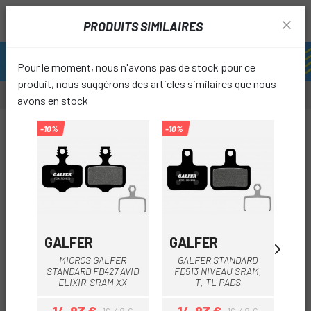
PRODUITS SIMILAIRES
Pour le moment, nous n'avons pas de stock pour ce
produit, nous suggérons des articles similaires que nous
avons en stock
-10%
-10%
-10%
-10%
favori
GALFER
GALFER
GA
MICROS GALFER
GALFER STANDARD
G
STANDARD FD427 AVID
FD513 NIVEAU SRAM,
FD4
ELIXIR-SRAM XX
T, TL PADS