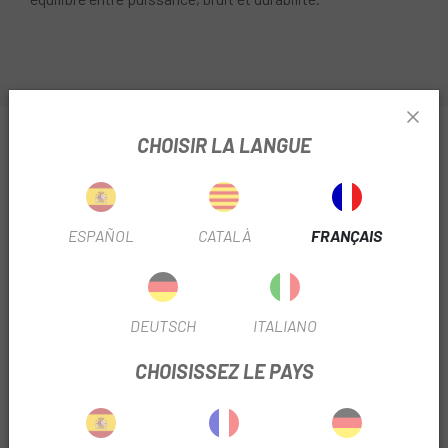
INFORMATION SUR GALFER STANDARD FD282
CHOISIR LA LANGUE
HAYES MAG-HFX-MX1 MICROS
FICHE PRODUIT
ESPAÑOL
CATALÀ
FRANÇAIS
SAISON
2023
FREIN
Disque
DEUTSCH
ITALIANO
UTILISER LE FILTRE
VTT
CHOISISSEZ LE PAYS
PISTONS
2P