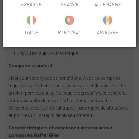
ESPAGNE
FRANCE
ALLEMAGNE
INFORMATION PRODUIT
Compatibilité
ITALIE
PORTUGAL
ANDORRE
. HAYES HFX-9, MAG, MX-1
. PROMAX Hydraulique, Mécanique
Composé standard
Idéal pour tous types de conditions. Avec ce composé,
l'équilibre parfait entre puissance, bruit et durabilité a été
atteint, permettant un freinage progressif mais cohérent.
Composé polyvalent avec le bon compromis entre
efficacité et durabilité. Idéal pour tous types de situations
et pour les utilisateurs de niveau amateur.
Caractéristiques et avantages des nouveaux
composés Galfer Bike