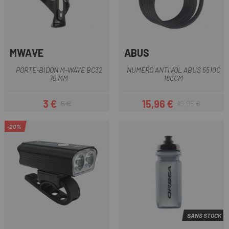
MWAVE
ABUS
PORTE-BIDON M-WAVE BC32
NUMÉRO ANTIVOL ABUS 5510C
75 MM
180CM
3 €
15,96 €
5 €
19,95 €
Prix
Prix habituel
Prix
Prix habituel
-20%
SANS STOCK