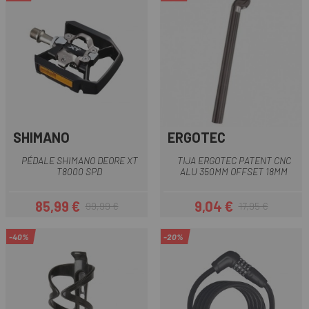
SHIMANO
ERGOTEC
PÉDALE SHIMANO DEORE XT
TIJA ERGOTEC PATENT CNC
T8000 SPD
ALU 350MM OFFSET 18MM
85,99 €
9,04 €
99,99 €
17,95 €
Prix
Prix habituel
Prix
Prix habituel
-40%
-20%