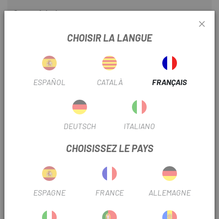
Caractéristiques
La mousse externe douce associée au gel, offre un confort
CHOISIR LA LANGUE
incomparable.
La conception anatomique du canal Body Geometry Groove
garantit le confort et l'absence de problèmes de circulation
ESPAÑOL
CATALÀ
FRANÇAIS
sanguine au point d'appui.
La construction moulée sous vide crée une selle durable et
imperméable.
DEUTSCH
ITALIANO
Rembourrage niveau 5 : Parfait pour Idéal pour les
CHOISISSEZ LE PAYS
déplacements domicile-travail et la conduite
occasionnelle. Taille 180 mm / Poids Taille 200 mm / Poids
g
ESPAGNE
FRANCE
ALLEMAGNE
TRUSTED SHOPS REVIEWS