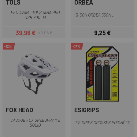
TOLS
ORBEA
FEU AVANT TOLS AINA PRO
BIDON ORBEA 550ML
USB 900LM
39,96 €
9,25 €
49,95 €
Prix
Prix habituel
Prix
-12%
-17%
FOX HEAD
ESIGRIPS
CASQUE FOX SPEEDFRAME
ESIGRIPS GROSSES POIGNÉES
SOLID