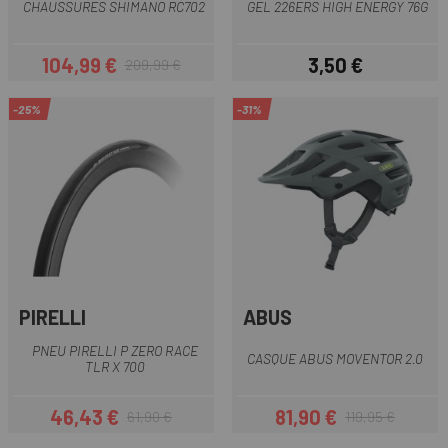
CHAUSSURES SHIMANO RC702
GEL 226ERS HIGH ENERGY 76G
104,99 €
3,50 €
209,99 €
Prix
Prix habituel
Prix
-25%
-31%
PIRELLI
ABUS
PNEU PIRELLI P ZERO RACE
CASQUE ABUS MOVENTOR 2.0
TLR X 700
46,43 €
81,90 €
61,90 €
119,95 €
Prix
Prix habituel
Prix
Prix habituel