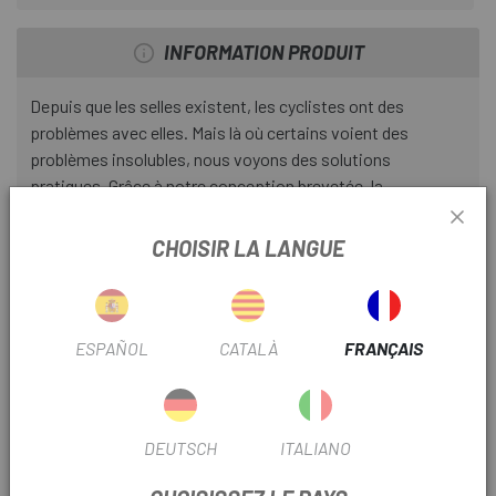
INFORMATION PRODUIT
Depuis que les selles existent, les cyclistes ont des
problèmes avec elles. Mais là où certains voient des
problèmes insolubles, nous voyons des solutions
pratiques. Grâce à notre conception brevetée, la
technologie MIMIC nous a aidé à créer une selle qui s'adapte
parfaitement à votre corps pour vous apporter le soutien
CHOISIR LA LANGUE
dont vous avez besoin.
Conception Body Geometry brevetée et testée en
laboratoire pour garantir une circulation sanguine correcte
ESPAÑOL
CATALÀ
FRANÇAIS
dans les artères sensibles.
La technologie innovante Mimic utilise des matériaux
multicouches pour maintenir l'équilibre et minimiser le
DEUTSCH
ITALIANO
gonflement des tissus mous.