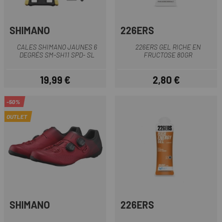
SHIMANO
226ERS
CALES SHIMANO JAUNES 6
226ERS GEL RICHE EN
DEGRÉS SM-SH11 SPD- SL
FRUCTOSE 80GR
19,99 €
2,80 €
Prix
Prix
-50%
OUTLET
SHIMANO
226ERS