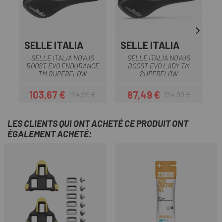
SELLE ITALIA
SELLE ITALIA
S
SELLE ITALIA NOVUS
SELLE ITALIA NOVUS
BOOST EVO ENDURANCE
BOOST EVO LADY TM
S
TM SUPERFLOW
SUPERFLOW
103,67 €
87,49 €
124,90 €
124,90 €
Prix
Prix habituel
Prix
Prix habituel
LES CLIENTS QUI ONT ACHETÉ CE PRODUIT ONT
ÉGALEMENT ACHETÉ: