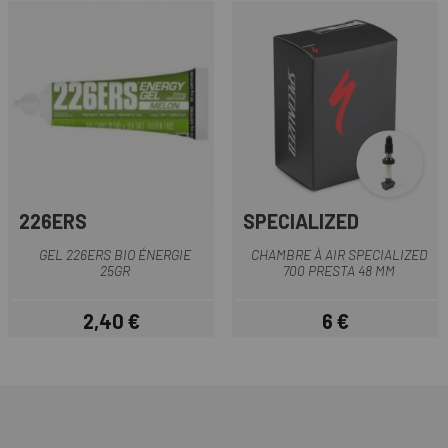
226ERS
SPECIALIZED
GEL 226ERS BIO ÉNERGIE
CHAMBRE À AIR SPECIALIZED
25GR
700 PRESTA 48 MM
2,40 €
6 €
Prix
Prix