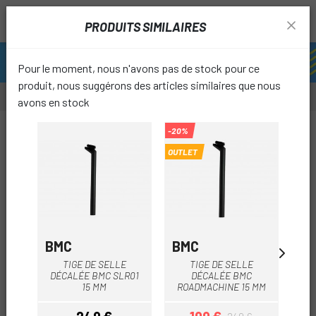
PRODUITS SIMILAIRES
Pour le moment, nous n'avons pas de stock pour ce
produit, nous suggérons des articles similaires que nous
avons en stock
-20%
-20%
OUTLET
OUTL
favori
BMC
BMC
SP
TIGE DE SELLE
TIGE DE SELLE
SPE
DÉCALÉE BMC SLR01
DÉCALÉE BMC
TA
15 MM
ROADMACHINE 15 MM