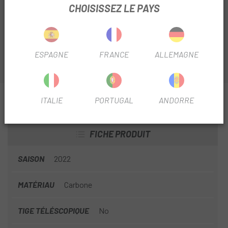
assurant un ajustement parfait avec deux options de
CHOISISSEZ LE PAYS
décalage possibles - 0 mm et 25 mm. Construction
aérodynamique en carbone FACT compatible Shiv Disc.
ESPAGNE
FRANCE
ALLEMAGNE
INFORMATION SUR TIGE DE SELLE SPECIALIZED
ITALIE
PORTUGAL
ANDORRE
SHIV DISC CARBON POST
FICHE PRODUIT
SAISON
2022
MATÉRIAU
Carbone
TIGE TÉLÉSCOPIQUE
No