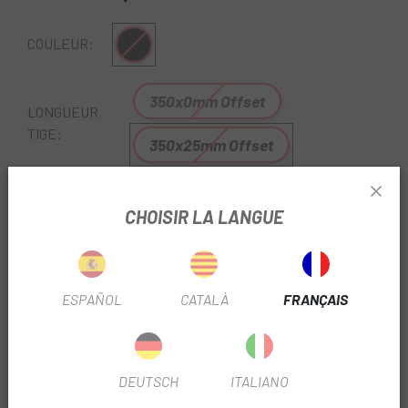
Noir
COULEUR:
350x0mm Offset
LONGUEUR
TIGE:
350x25mm Offset
RÉF:
DS28119-3605
CHOISIR LA LANGUE
Sans Stock
PRÉVENEZ-MOI UNE FOIS DISPONIBLE
ESPAÑOL
CATALÀ
FRANÇAIS
Trouvez des accessoires, composants et pièces
détachées Specialized d'origine pour votre vélo chez
Escapa
. La tige de selle
Specialized Shiv Disc Carbon
DEUTSCH
ITALIANO
Post
est la tige de selle de remplacement pour Shiv Disc