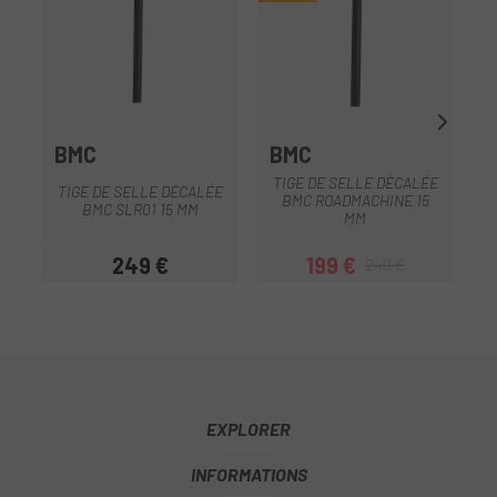
BMC
BMC
S
TIGE DE SELLE DÉCALÉE
TIGE DE SELLE DÉCALÉE
BMC ROADMACHINE 15
BMC SLR01 15 MM
T
MM
249 €
199 €
249 €
Prix
Prix
Prix habituel
EXPLORER
INFORMATIONS