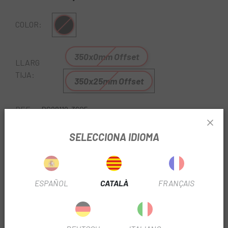
Negre
COLOR:
350x0mm Offset
LLARG
TIJA:
350x25mm Offset
REF:
DS28119-3605
SELECCIONA IDIOMA
Sense Stock
AVISA'M QUAN ESTIGUI DISPONIBLE
ESPAÑOL
CATALÀ
FRANÇAIS
DESCOMPTE DEL 10% AL CARRET
Oferta no acumulable a altres promocions.
Condicions