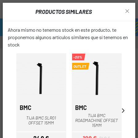
PRODUCTOS SIMILARES
Ahora mismo no tenemos stock en este producto, te
proponemos algunos artículos similares que sí tenemos en
stock
-20%
-20%
OUTLET
OUTL
favori
BMC
BMC
SP
TIJA BMC
TIJA BMC SLR01
SPE
ROADMACHINE OFFSET
OFFSET 15MM
TA
15MM