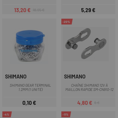
13,20 €
5,29 €
18,95 €
Prix
Prix habituel
Prix
-20%
SHIMANO
SHIMANO
SHIMANO GEAR TERMINAL
CHAÎNE SHIMANO 12V À
1.2MM (1 UNITÉ)
MAILLON RAPIDE SM-CN910-12
0,10 €
4,80 €
6 €
Prix
Prix
Prix habituel
-4%
-11%