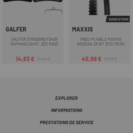
SANS STOCK
GALFER
MAXXIS
GALFER STANDARD FD426
PNEU PLIABLE MAXXIS
SHIMANO SAINT, ZEE PADS
ASSEGAI 29 WT 3CG/TR/DH
14,83 €
45,99 €
16,48 €
91,50 €
Prix
Prix habituel
Prix
Prix habituel
EXPLORER
INFORMATIONS
PRESTATIONS DE SERVICE