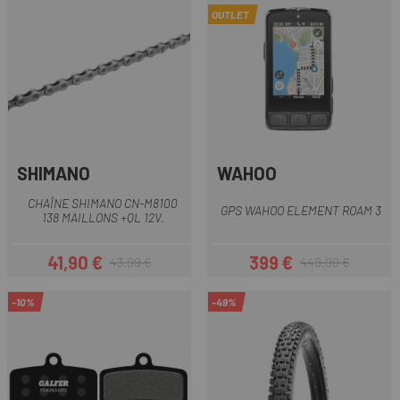
OUTLET
SHIMANO
WAHOO
CHAÎNE SHIMANO CN-M8100
GPS WAHOO ELEMENT ROAM 3
138 MAILLONS +QL 12V.
41,90 €
399 €
43,99 €
449,99 €
Prix
Prix habituel
Prix
Prix habituel
-10%
-49%