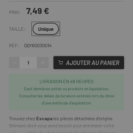
7,49 €
PRIX:
Unique
TAILLE:
RÉF:
DQY60030014
-
+
AJOUTER AU PANIER
LIVRAISON EN 48 HEURES
Sauf dernières unités ou produits en liquidation.
Consultez les délais de livraison estimés lors du choix
d'une méthode d'expédition.
Trouvez chez
Escapa
les pièces détachées d'origine
Shimano dont vous avez besoin pour entretenir votre
vélo. Le
câble de changement de vitesse Shimano