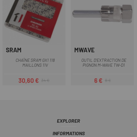
SRAM
MWAVE
CHAÎNE SRAM GX1 118
OUTIL D'EXTRACTION DE
MAILLONS 11V
PIGNON M-WAVE TW-D1
30,60 €
6 €
34 €
8 €
Prix
Prix habituel
Prix
Prix habituel
EXPLORER
INFORMATIONS