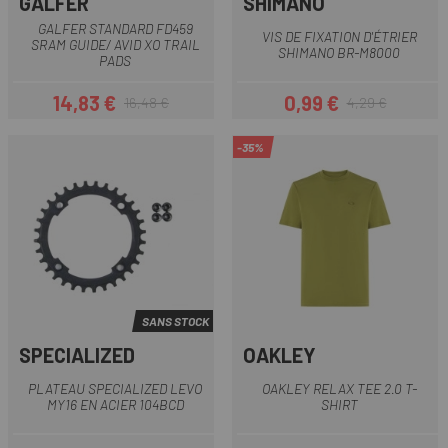
GALFER
SHIMANO
GALFER STANDARD FD459
VIS DE FIXATION D'ÉTRIER
SRAM GUIDE/ AVID XO TRAIL
SHIMANO BR-M8000
PADS
14,83 €
0,99 €
16,48 €
4,29 €
Prix
Prix habituel
Prix
Prix habituel
-35%
SANS STOCK
SPECIALIZED
OAKLEY
PLATEAU SPECIALIZED LEVO
OAKLEY RELAX TEE 2.0 T-
MY16 EN ACIER 104BCD
SHIRT