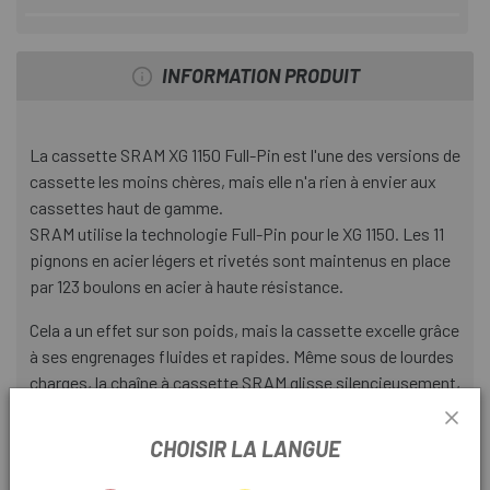
INFORMATION PRODUIT
La cassette SRAM XG 1150 Full-Pin est l'une des versions de
cassette les moins chères, mais elle n'a rien à envier aux
cassettes haut de gamme.
SRAM utilise la technologie Full-Pin pour le XG 1150. Les 11
pignons en acier légers et rivetés sont maintenus en place
par 123 boulons en acier à haute résistance.
Cela a un effet sur son poids, mais la cassette excelle grâce
à ses engrenages fluides et rapides. Même sous de lourdes
charges, la chaîne à cassette SRAM glisse silencieusement,
en douceur et sans délai sur les pignons.
CHOISIR LA LANGUE
La conception ouverte éloigne la saleté et offre des
performances de changement de vitesse en douceur et une