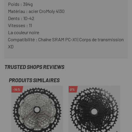
Poids : 394g
Matériau : acier CroMoly 4130
Dents : 10-42
Vitesses : 11
La couleur noire
Compatibilité : Chaîne SRAM PC-X1 | Corps de transmission
XD
TRUSTED SHOPS REVIEWS
PRODUITS SIMILAIRES
-14%
0%
-1