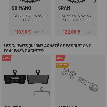
SHIMANO
SRAM
CASSETTE SHIMANO 12 V
CASSETTE SRAM NX
CS-M8100
EAGLE PG-1230 12V
119,99 €
122,88 €
140,49 €
123 €
Prix
Prix habituel
Prix
Prix habituel
LES CLIENTS QUI ONT ACHETÉ CE PRODUIT ONT
ÉGALEMENT ACHETÉ:
-10%
-76%
OUTLET