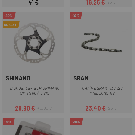
41 €
16,25 €
25 €
Prix
Prix
Prix habituel
-40%
-10%
OUTLET
SHIMANO
SRAM
DISQUE ICE-TECH SHIMANO
CHAÎNE SRAM 1130 120
SM-RT86 À 6 VIS
MAILLONS 11V
29,90 €
23,40 €
49,99 €
26 €
Prix
Prix habituel
Prix
Prix habituel
-10%
-25%