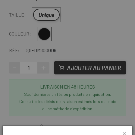
Unique
TAILLE:
Multi
COULEUR:
RÉF:
DQIFDM8000D6
-
+
AJOUTER AU PANIER
LIVRAISON EN 48 HEURES
Sauf dernières unités ou produits en liquidation.
Consultez les délais de livraison estimés lors du choix
d'une méthode d'expédition.
Derniers articles en stock