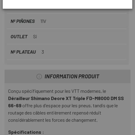
UTILISER LE FILTRE
VTT
Nº PIÑONES
11V
OUTLET
Si
Nº PLATEAU
3
INFORMATION PRODUIT
Conçu spécifiquement pour les VTT modernes, le
Dérailleur Shimano Deore XT Triple FD-M8000 DM SS
66-69
offre plus d'espace pour les pneus, tandis que le
routage des câbles entièrement repensé réduit
considérablement les forces de changement.
Spécifications :