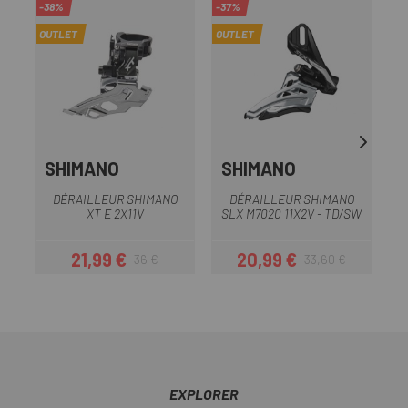
-38%
-37%
-3
OUTLET
OUTLET
OU
SHIMANO
SHIMANO
DÉRAILLEUR SHIMANO
DÉRAILLEUR SHIMANO
XT E 2X11V
SLX M7020 11X2V - TD/SW
S
21,99 €
20,99 €
36 €
33,60 €
Prix
Prix habituel
Prix
Prix habituel
EXPLORER