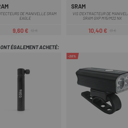
RAM
SRAM
OTECTEURS DE MANIVELLE SRAM
VIS D'EXTRACTEUR DE MANIVEL
EAGLE
SRAM GXP M15/M22 NX
9,60 €
10,40 €
12 €
13 €
Prix
Prix habituel
Prix
Prix habituel
T ONT ÉGALEMENT ACHETÉ:
-20%