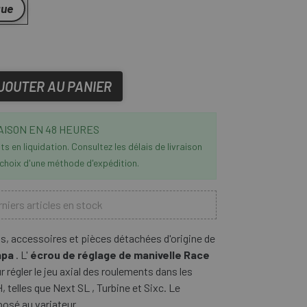
que
JOUTER AU PANIER
AISON EN 48 HEURES
s en liquidation. Consultez les délais de livraison
 choix d'une méthode d'expédition.
niers articles en stock
, accessoires et pièces détachées d'origine de
apa
. L'
écrou de réglage de manivelle Race
 régler le jeu axial des roulements dans les
telles que Next SL , Turbine et Sixc. Le
osé au variateur.