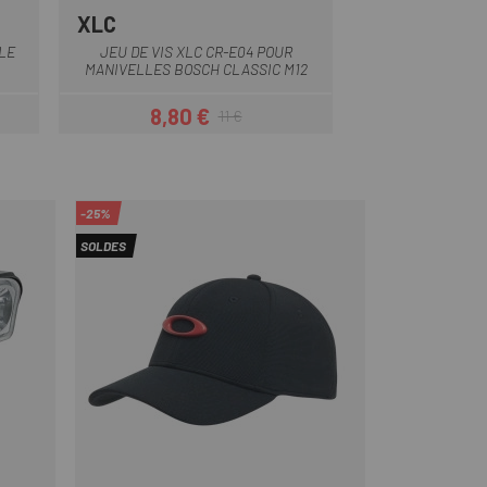
XLC
RACE FACE
Argent
Orange
Jaun
B
LE
JEU DE VIS XLC CR-E04 POUR
PROTECTEURS D
MANIVELLES BOSCH CLASSIC M12
ALUMINIUM
8,80 €
7,70 
11 €
Prix
Prix habituel
-25%
SOLDES