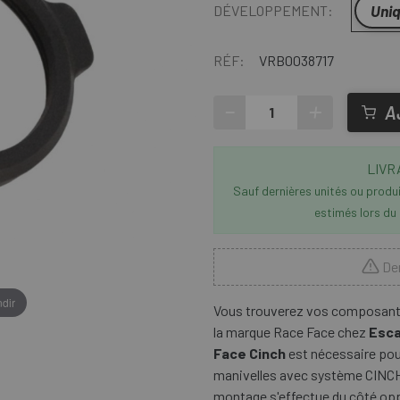
Uni
DÉVELOPPEMENT:
RÉF:
VRB0038717
-
+
A
LIVR
Sauf dernières unités ou produit
estimés lors du
Der
dir
Vous trouverez vos composants
la marque Race Face chez
Esc
Face Cinch
est nécessaire pour
manivelles avec système CINCH, 
montage s'effectue du côté opp