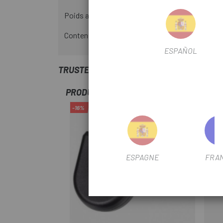
Poids approximatif : 5,1 g
Contenu de la livraison : 1 bague de précharge
ESPAÑOL
TRUSTED SHOPS REVIEWS
PRODUITS SIMILAIRES
-16%
-20%
ESPAGNE
FRA