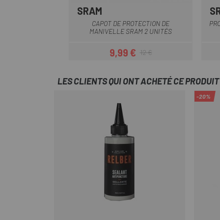
SRAM
S
CAPOT DE PROTECTION DE
PR
MANIVELLE SRAM 2 UNITÉS
9,99 €
12 €
Prix
Prix habituel
LES CLIENTS QUI ONT ACHETÉ CE PRODUI
-20%