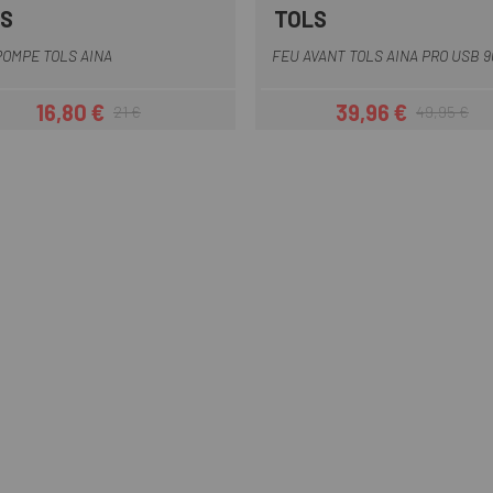
S
TOLS
Gris
Noir
Rouge
POMPE TOLS AINA
FEU AVANT TOLS AINA PRO USB 
16,80 €
39,96 €
21 €
49,95 €
Prix
Prix habituel
Prix
Prix habituel