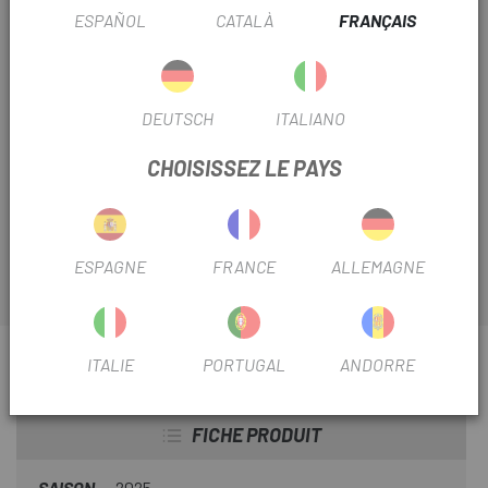
ESPAÑOL
CATALÀ
FRANÇAIS
Derniers articles en stock
Toutes les pièces détachées et composants dont vous
avez besoin pour le bon fonctionnement de votre vélo
DEUTSCH
ITALIANO
sont disponibles chez
Escapa ,
comme par exemple le
kit
de vis XLC CR-E04 pour manivelles Bosch Classic
CHOISISSEZ LE PAYS
M12
pour plateaux et pédaliers pour systèmes e-bike
bosch .
ESPAGNE
FRANCE
ALLEMAGNE
INFORMATION SUR JEU DE VIS XLC CR-E04 POUR
ITALIE
PORTUGAL
ANDORRE
MANIVELLES BOSCH CLASSIC M12
FICHE PRODUIT
SAISON
2025