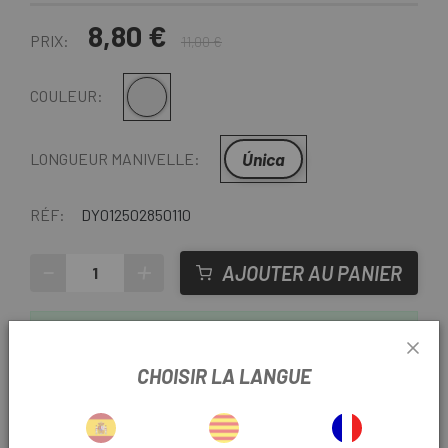
8,80 €
PRIX:
11,00 €
Argent
COULEUR:
Única
LONGUEUR MANIVELLE:
RÉF:
DY012502850110
-
+
AJOUTER AU PANIER
LIVRAISON EN 48 HEURES
Sauf dernières unités ou produits en liquidation.
CHOISIR LA LANGUE
Consultez les délais de livraison estimés lors du choix
d'une méthode d'expédition.