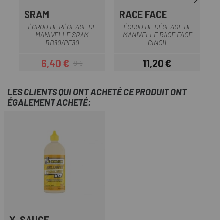
SRAM
RACE FACE
R
ÉCROU DE RÉGLAGE DE
ÉCROU DE RÉGLAGE DE
MANIVELLE SRAM
MANIVELLE RACE FACE
BB30/PF30
CINCH
6,40 €
11,20 €
8 €
Prix
Prix habituel
Prix
LES CLIENTS QUI ONT ACHETÉ CE PRODUIT ONT
ÉGALEMENT ACHETÉ:
X-SAUCE