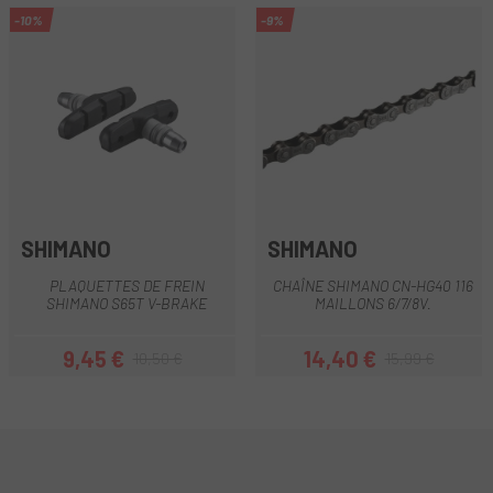
-10%
-9%
SHIMANO
SHIMANO
PLAQUETTES DE FREIN
CHAÎNE SHIMANO CN-HG40 116
SHIMANO S65T V-BRAKE
MAILLONS 6/7/8V.
9,45 €
14,40 €
10,50 €
15,99 €
Prix
Prix habituel
Prix
Prix habituel