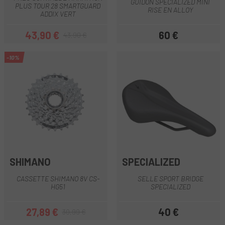
GUIDON SPECIALIZED MINI
PLUS TOUR 28 SMARTGUARD
RISE EN ALLOY
ADDIX VERT
43,90 €
60 €
43,90 €
Prix
Prix habituel
Prix
-10%
SHIMANO
SPECIALIZED
CASSETTE SHIMANO 8V CS-
SELLE SPORT BRIDGE
HG51
SPECIALIZED
27,89 €
40 €
30,99 €
Prix
Prix habituel
Prix