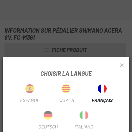
INFORMATION SUR PÉDALIER SHIMANO ACERA
8V. FC-M361
FICHE PRODUIT
VITESSES
8 vitesses
CHOISIR LA LANGUE
SAISON
2014
UTILISER LE FILTRE
VTT
ESPAÑOL
CATALÀ
FRANÇAIS
Nº PLATEAU
3
DEUTSCH
ITALIANO