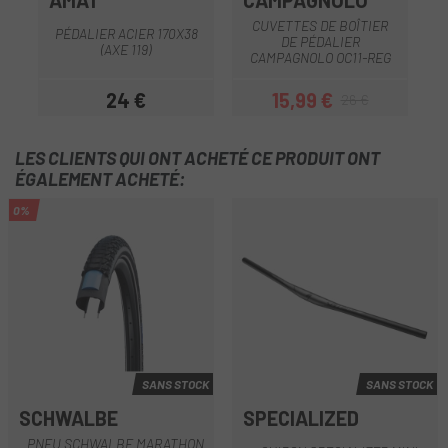
AMAT
CAMPAGNOLO
CUVETTES DE BOÎTIER
PÉDALIER ACIER 170X38
DE PÉDALIER
(AXE 119)
CAMPAGNOLO OC11-REG
24 €
15,99 €
26 €
Prix
Prix
Prix habituel
LES CLIENTS QUI ONT ACHETÉ CE PRODUIT ONT
ÉGALEMENT ACHETÉ:
0%
SANS STOCK
SANS STOCK
SCHWALBE
SPECIALIZED
PNEU SCHWALBE MARATHON