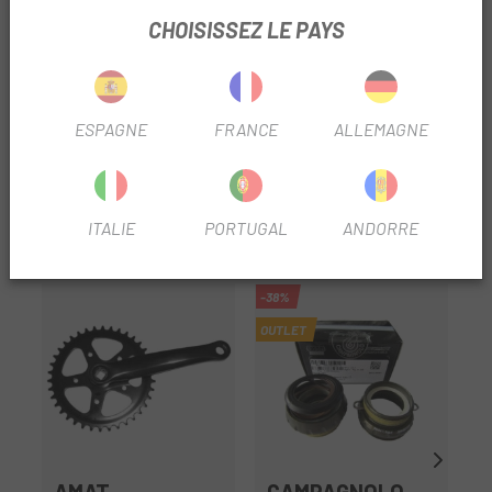
INFORMATION PRODUIT
CHOISISSEZ LE PAYS
Le pédalier Shimano Acera 8v. Le FC-M361 est compatible
avec les transmissions 3x7 et 3x8 vitesses et est
disponible avec des plateaux remplaçables 42-32-22T et
ESPAGNE
FRANCE
ALLEMAGNE
48-38-28T.
TRUSTED SHOPS REVIEWS
ITALIE
PORTUGAL
ANDORRE
PRODUITS SIMILAIRES
-38%
OUTLET