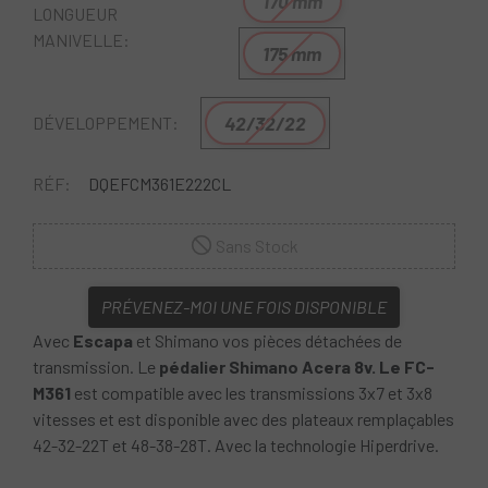
170 mm
LONGUEUR
MANIVELLE:
175 mm
42/32/22
DÉVELOPPEMENT:
RÉF:
DQEFCM361E222CL
Sans Stock
PRÉVENEZ-MOI UNE FOIS DISPONIBLE
Avec
Escapa
et Shimano vos pièces détachées de
transmission. Le
pédalier Shimano Acera 8v. Le FC-
M361
est compatible avec les transmissions 3x7 et 3x8
vitesses et est disponible avec des plateaux remplaçables
42-32-22T et 48-38-28T. Avec la technologie Hiperdrive.