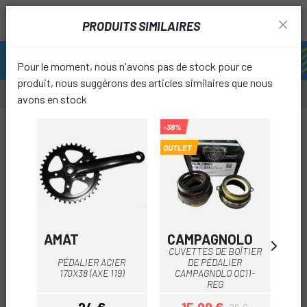
PRODUITS SIMILAIRES
Pour le moment, nous n'avons pas de stock pour ce
produit, nous suggérons des articles similaires que nous
avons en stock
-20%
-38%
OUTLET
favori
AMAT
CAMPAGNOLO
C
CUVETTES DE BOÎTIER
FI
PÉDALIER ACIER
DE PÉDALIER
170X38 (AXE 119)
CAMPAGNOLO OC11-
REG