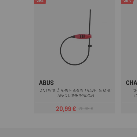
-29%
-20%
ABUS
CH
Jaune
Noir
Rouge
ANTIVOL À BRIDE ABUS TRAVELGUARD
CH
AVEC COMBINAISON
C
20,99 €
29,95 €
Prix
Prix habituel