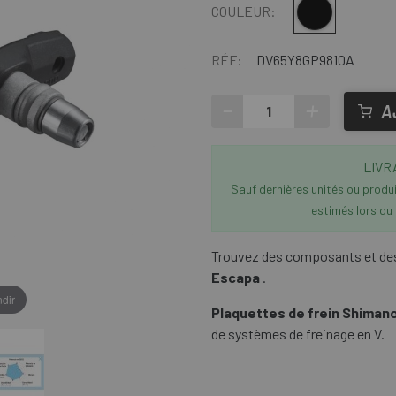
Multi
COULEUR:
RÉF:
DV65Y8GP9810A
-
+
A
LIVR
Sauf dernières unités ou produit
estimés lors du
Trouvez des composants et des
Escapa
.
dir
Plaquettes de frein Shimano
de systèmes de freinage en V.