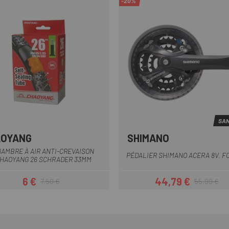
-20%
SAN
AOYANG
SHIMANO
AMBRE À AIR ANTI-CREVAISON
PÉDALIER SHIMANO ACERA 8V. F
HAOYANG 26 SCHRADER 33MM
6 €
44,79 €
7,50 €
55,99 €
Prix
Prix habituel
Prix
Prix habituel