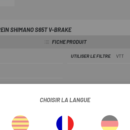
EIN SHIMANO S65T V-BRAKE
FICHE PRODUIT
UTILISER LE FILTRE
VTT
INFORMATION PRODUIT
CHOISIR LA LANGUE
IO M410, série SHIMANO ALIVIO T4000, série ACERA M330, série A