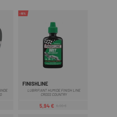
-15%
FINISHLINE
ANDE
LUBRIFIANT HUMIDE FINISH LINE
O
CROSS COUNTRY
5,94 €
6,99 €
Prix
Prix habituel