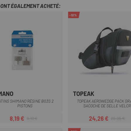
T ONT ÉGALEMENT ACHETÉ:
-10%
MANO
TOPEAK
Multi
Noir
ATINS SHIMANO RÉSINE B03S 2
TOPEAK AEROWEDGE PACK GR
PISTONS
SACOCHE DE SELLE VELCR
8,19 €
24,26 €
9,10 €
26,95 €
Prix
Prix habituel
Prix
Prix habituel