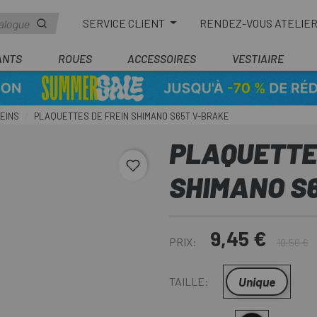
SERVICE CLIENT
RENDEZ-VOUS ATELIE
ANTS
ROUES
ACCESSOIRES
VESTIAIRE
REINS
PLAQUETTES DE FREIN SHIMANO S65T V-BRAKE
PLAQUETTES
favorite_border
SHIMANO S
9,45 €
PRIX:
10,50 €
Unique
TAILLE: