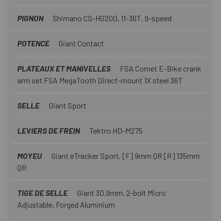
PIGNON
Shimano CS-HG200, 11-36T, 9-speed
POTENCE
Giant Contact
PLATEAUX ET MANIVELLES
FSA Comet E-Bike crank
arm set FSA MegaTooth Direct-mount 1X steel 36T
SELLE
Giant Sport
LEVIERS DE FREIN
Tektro HD-M275
MOYEU
Giant eTracker Sport, [F] 9mm QR [R] 135mm
QR
TIGE DE SELLE
Giant 30.9mm, 2-bolt Micro
Adjustable, Forged Aluminium