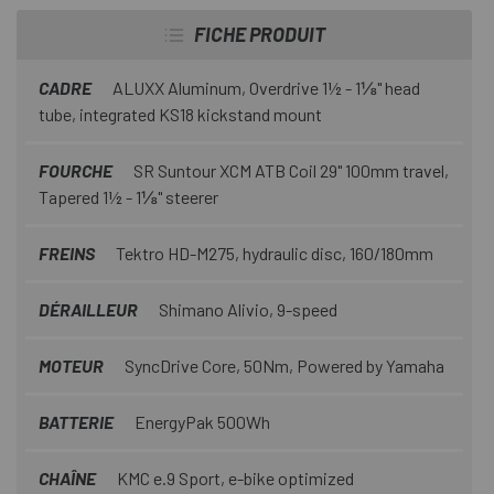
FICHE PRODUIT
CADRE
ALUXX Aluminum, Overdrive 1½ - 1⅛" head
tube, integrated KS18 kickstand mount
FOURCHE
SR Suntour XCM ATB Coil 29" 100mm travel,
Tapered 1½ - 1⅛" steerer
FREINS
Tektro HD-M275, hydraulic disc, 160/180mm
DÉRAILLEUR
Shimano Alivio, 9-speed
MOTEUR
SyncDrive Core, 50Nm, Powered by Yamaha
BATTERIE
EnergyPak 500Wh
CHAÎNE
KMC e.9 Sport, e-bike optimized