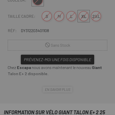
Noir
S
M
L
XL
2XL
TAILLE CADRE:
RÉF:
DY312203401108
Sans Stock
PRÉVENEZ-MOI UNE FOIS DISPONIBLE
Chez
Escapa
nous avons maintenant le nouveau
Giant
Talon E+ 2 disponible.
Le trail est à la mode et ici vous avez un vélo pour céder à
EN SAVOIR PLUS
la tentation. C'est un vélo électrique à la conduite douce
qui offre une assistance très naturelle et un contrôle total
pour vous faciliter la vie sur tous les terrains. Plus
puissant, plus facile, plus amusant.
INFORMATION SUR VÉLO GIANT TALON E+ 2 25