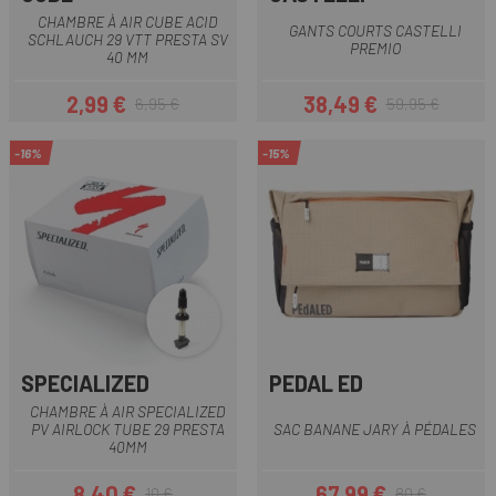
CHAMBRE À AIR CUBE ACID
GANTS COURTS CASTELLI
SCHLAUCH 29 VTT PRESTA SV
PREMIO
40 MM
2,99 €
38,49 €
6,95 €
59,95 €
Prix
Prix habituel
Prix
Prix habituel
-16%
-15%
SPECIALIZED
PEDAL ED
CHAMBRE À AIR SPECIALIZED
PV AIRLOCK TUBE 29 PRESTA
SAC BANANE JARY À PÉDALES
40MM
8,40 €
67,99 €
10 €
80 €