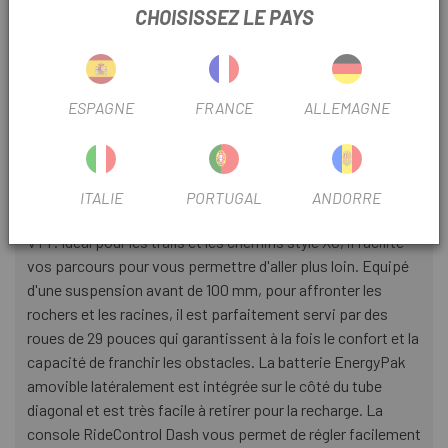
CHOISISSEZ LE PAYS
DÉBATTEMENT SUSPENSION
100
ESPAGNE
FRANCE
ALLEMAGNE
INFORMATION PRODUIT
Avec son cadre léger en aluminium Aluxx, alliant le meilleur
d'un semi-rigide et la modernité d'un vélo électrique, le
ITALIE
PORTUGAL
ANDORRE
Talon E+ vous offre confort et contrôle sur les sentiers
VTT. Idéal pour les trails et les chemins style XC, il facilite
vos parcours pour vous permettre d'aller plus loin. Equipé
d'une suspension avant de 100 mm, pour affronter les
rochers et les racines, il est parfaitement servi par des
roues de 29 pouces qui garantissent à la fois le confort et la
capacité de franchir les obstacles. La batterie EnergyPak
amovible latéralement est intégrée sur le côté du tube
diagonal et est très facile à retirer pour la recharge. La
console RideControl Dash vous permet de régler facilement