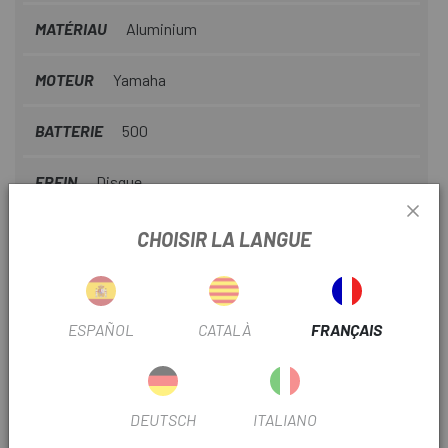
MATÉRIAU
Aluminium
MOTEUR
Yamaha
BATTERIE
500
FREIN
Disque
DIAMÈTRE
29"
CHOISIR LA LANGUE
VTT
Rally
ESPAÑOL
CATALÀ
FRANÇAIS
Nº PIÑONES
9V
OUTLET
Si
DEUTSCH
ITALIANO
TYPE DE TRANSMISSION
Mécanique