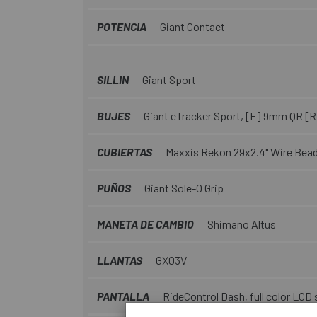
POTENCIA
Giant Contact
SILLIN
Giant Sport
BUJES
Giant eTracker Sport, [F] 9mm QR [
CUBIERTAS
Maxxis Rekon 29x2.4" Wire Bea
PUÑOS
Giant Sole-O Grip
MANETA DE CAMBIO
Shimano Altus
LLANTAS
GX03V
PANTALLA
RideControl Dash, full color LCD