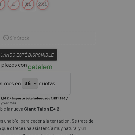
M
L
XL
2XL
Sin Stock
CUANDO ESTÉ DISPONIBLE
 plazos con
al mes en
cuotas
1,91 €
/
Importe total adeudado
1.851,91 €
/
%
/
Ver más
ble la nueva
Giant Talon E+ 2.
es una bici para ceder a la tentación. Se trata de
 que ofrece una asistencia muy natural y un