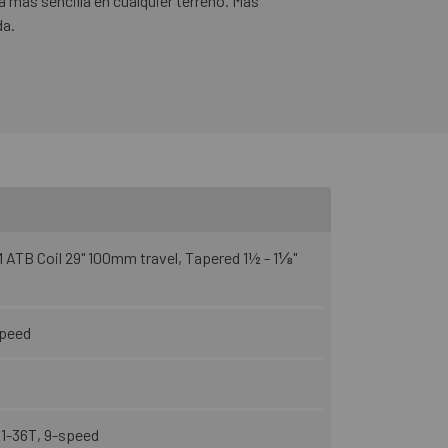
da más sencilla en cualquier terreno. Más
da.
ATB Coil 29" 100mm travel, Tapered 1½ - 1⅛"
speed
1-36T, 9-speed