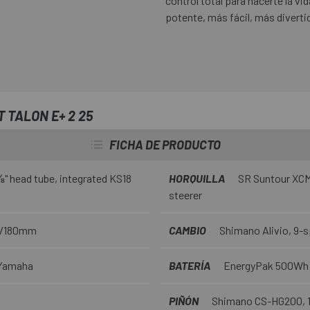
control total para hacerte la vi
potente, más fácil, más diverti
 TALON E+ 2 25
FICHA DE PRODUCTO
" head tube, integrated KS18
HORQUILLA
SR Suntour XCM 
steerer
60/180mm
CAMBIO
Shimano Alivio, 9-
 Yamaha
BATERÍA
EnergyPak 500Wh
PIÑÓN
Shimano CS-HG200, 1