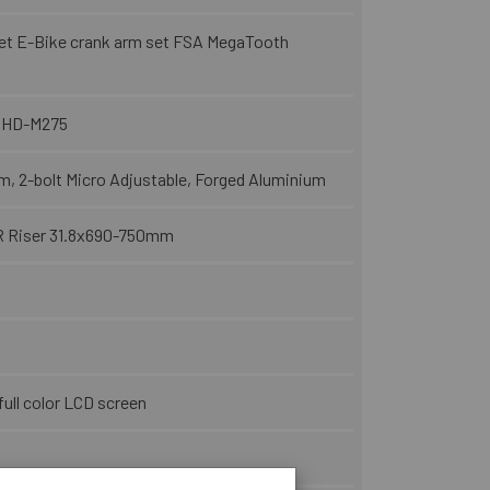
t E-Bike crank arm set FSA MegaTooth
 HD-M275
, 2-bolt Micro Adjustable, Forged Aluminium
R Riser 31.8x690-750mm
ull color LCD screen