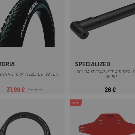
TORIA
SPECIALIZED
Negro
BOMBA SPECIALIZED AIR TOOL 
RTA VITTORIA MEZCAL III 29 TLR
SPORT
31,99 €
26 €
44,95 €
Precio
Precio regular
Precio
-12%