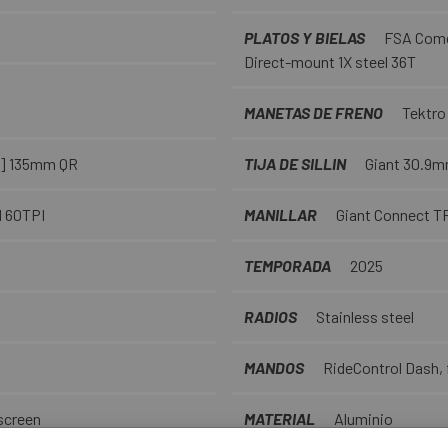
PLATOS Y BIELAS
FSA Come
Direct-mount 1X steel 36T
MANETAS DE FRENO
Tektro
R] 135mm QR
TIJA DE SILLIN
Giant 30.9mm
d 60TPI
MANILLAR
Giant Connect T
TEMPORADA
2025
RADIOS
Stainless steel
MANDOS
RideControl Dash, f
 screen
MATERIAL
Aluminio