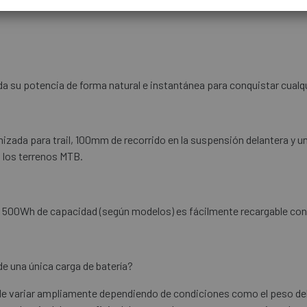
a su potencia de forma natural e instantánea para conquistar cualqui
izada para trail, 100mm de recorrido en la suspensión delantera y u
n los terrenos MTB.
o 500Wh de capacidad (según modelos) es fácilmente recargable con 
e una única carga de batería?
e variar ampliamente dependiendo de condiciones como el peso del cic