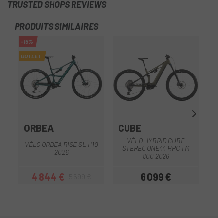
TRUSTED SHOPS REVIEWS
PRODUITS SIMILAIRES
-15%
OUTLET
ORBEA
CUBE
VÉLO HYBRID CUBE
VÉLO ORBEA RISE SL H10
STEREO ONE44 HPC TM
2026
800 2026
4 844 €
6 099 €
5 699 €
Prix
Prix habituel
Prix