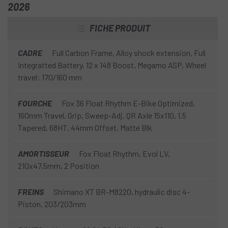
maniabilité précise et confortable, idéale pour les
2026
cyclistes en quête control et de performance lors de leurs
FICHE PRODUIT
aventures en montagne.
CADRE
Full Carbon Frame, Alloy shock extension, Full
Integratted Battery, 12 x 148 Boost, Megamo ASP, Wheel
travel: 170/160 mm
FOURCHE
Fox 36 Float Rhythm E-Bike Optimized,
160mm Travel, Grip, Sweep-Adj, QR Axle 15x110, 1.5
Tapered, 68HT, 44mm Offset, Matte Blk
AMORTISSEUR
Fox Float Rhythm, Evol LV,
210x47,5mm, 2 Position
FREINS
Shimano XT BR-M8220, hydraulic disc 4-
Piston, 203/203mm