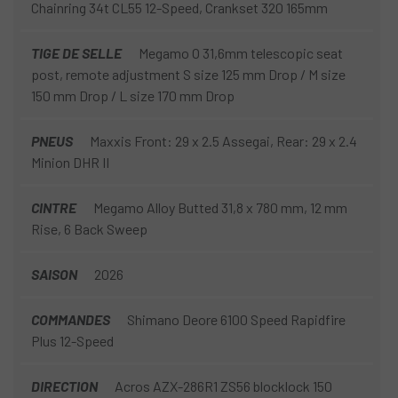
Chainring 34t CL55 12-Speed, Crankset 320 165mm
TIGE DE SELLE
Megamo O 31,6mm telescopic seat
post, remote adjustment S size 125 mm Drop / M size
150 mm Drop / L size 170 mm Drop
PNEUS
Maxxis Front: 29 x 2.5 Assegai, Rear: 29 x 2.4
Minion DHR II
CINTRE
Megamo Alloy Butted 31,8 x 780 mm, 12 mm
Rise, 6 Back Sweep
SAISON
2026
COMMANDES
Shimano Deore 6100 Speed Rapidfire
Plus 12-Speed
DIRECTION
Acros AZX-286R1 ZS56 blocklock 150