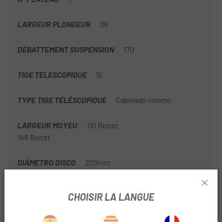
LARGEUR PLONGEUR
36
DÉBATTEMENT SUSPENSION
170
TIGE TÉLÉSCOPIQUE
Si
TYPE TIGE TÉLÉSCOPIQUE
Cableado interno
LARGEUR MOYEU
110 Boost
148 Boost
DIÁMETRO DISCO
203mm
CHOISIR LA LANGUE
INFORMATION PRODUIT