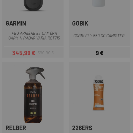
GARMIN
GOBIK
FEU ARRIÈRE ET CAMÉRA
GOBIK FLY 550 CC CANISTER
GARMIN RADAR VARIA RCT715
345,99 €
9 €
399,99 €
Prix
Prix habituel
Prix
RELBER
226ERS