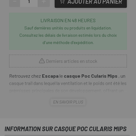
-
+
AJOUTER AU PANIER
LIVRAISON EN 48 HEURES
Sauf dernières unités ou produits en liquidation.
Consultez les délais de livraison estimés lors du choix
d'une méthode d'expédition.
Derniers articles en stock
Retrouvez chez
Escapa
le
casque Poc Cularis Mips
, un
casque trail dans lequel la ventilation et le poids ont été les
prémisses principales de son développement, offrant un
confort maximal lors de vos déplacements sur des
EN SAVOIR PLUS
sentiers rapides et amusants. Le casque Poc Cularis Mips
bénéficie de techniques de développement de ventilation
généralement utilisées dans les casques de route, vous
gardant au frais lorsque vous affrontez des lignes de plus
INFORMATION SUR CASQUE POC CULARIS MIPS
en plus difficiles sur le sendero .