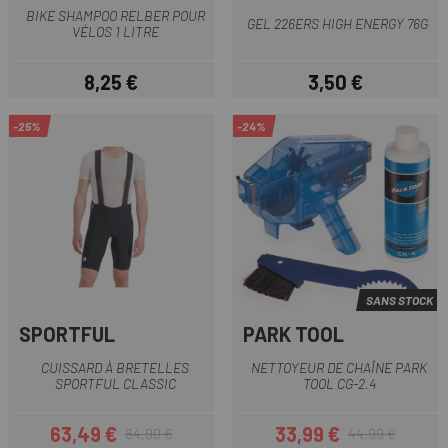
BIKE SHAMPOO RELBER POUR
GEL 226ERS HIGH ENERGY 76G
VÉLOS 1 LITRE
8,25 €
3,50 €
Prix
Prix
-25%
-24%
SANS STOCK
SPORTFUL
PARK TOOL
CUISSARD À BRETELLES
NETTOYEUR DE CHAÎNE PARK
SPORTFUL CLASSIC
TOOL CG-2.4
63,49 €
33,99 €
84,90 €
44,99 €
Prix
Prix habituel
Prix
Prix habituel