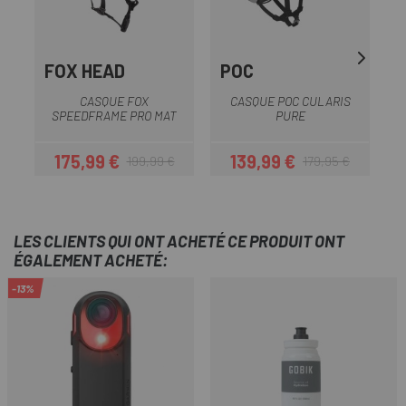
FOX HEAD
POC
CASQUE FOX
CASQUE POC CULARIS
SPEEDFRAME PRO MAT
PURE
175,99 €
139,99 €
199,99 €
179,95 €
Prix
Prix habituel
Prix
Prix habituel
LES CLIENTS QUI ONT ACHETÉ CE PRODUIT ONT
ÉGALEMENT ACHETÉ:
-13%