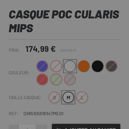
CASQUE POC CULARIS
MIPS
174,99 €
PRIX:
229,95 €
Bleu-Blanc
Blanc
Blanc-Noir
Orange-Noir
Noir mat
Noir-Blanc
COULEUR:
Rouge-Noir
Vert-Blanc
Gris Clair
S
M
L
TAILLE CASQUE:
RÉF:
DX65105918347MED1