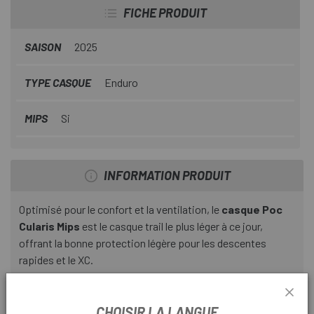
FICHE PRODUIT
SAISON
2025
TYPE CASQUE
Enduro
MIPS
Si
INFORMATION PRODUIT
Optimisé pour le confort et la ventilation, le
casque Poc
Cularis Mips
est le casque trail le plus léger à ce jour,
offrant la bonne protection légère pour les descentes
rapides et le XC.
Des tests approfondis et une modélisation CFD
(dynamique des fluides numérique) du flux d'air à travers et
CHOISIR LA LANGUE