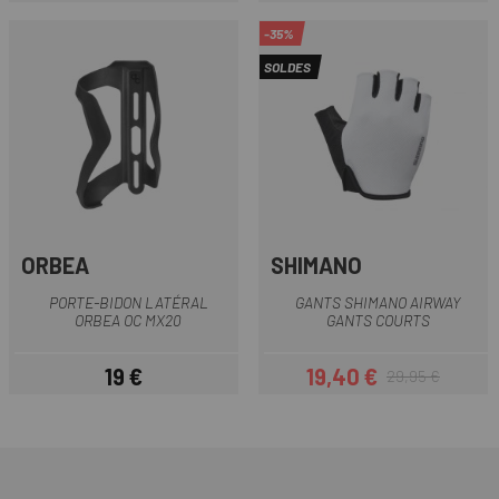
-35%
SOLDES
ORBEA
SHIMANO
PORTE-BIDON LATÉRAL
GANTS SHIMANO AIRWAY
ORBEA OC MX20
GANTS COURTS
19 €
19,40 €
29,95 €
Prix
Prix
Prix habituel