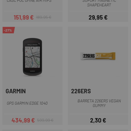
CASC POC OMNE AIR MIPS
SUPORT MAGNÈTIC
SHAPEHEART
151,99 €
29,95 €
189,95 €
Preu
Preu regular
Preu
-27%
GARMIN
226ERS
BARRETA 226ERS VEGAN
GPS GARMIN EDGE 1040
GUMMY
434,99 €
2,30 €
599,99 €
Preu
Preu regular
Preu