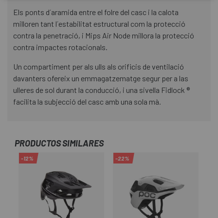
Els ponts d´aramida entre el folre del casc i la calota
milloren tant l´estabilitat estructural com la protecció
contra la penetració, i Mips Air Node millora la protecció
contra impactes rotacionals.
Un compartiment per als ulls als orificis de ventilació
davanters ofereix un emmagatzematge segur per a las
ulleres de sol durant la conducció, i una sivella Fidlock ®
facilita la subjecció del casc amb una sola mà.
PRODUCTOS SIMILARES
-12%
-22%
-1