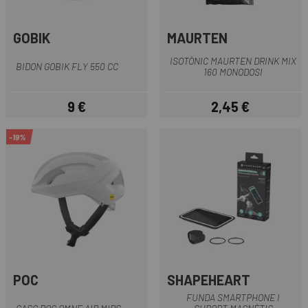
GOBIK
MAURTEN
ISOTÒNIC MAURTEN DRINK MIX
BIDON GOBIK FLY 550 CC
160 MONODOSI
9 €
2,45 €
Preu
Preu
-19%
POC
SHAPEHEART
FUNDA SMARTPHONE I