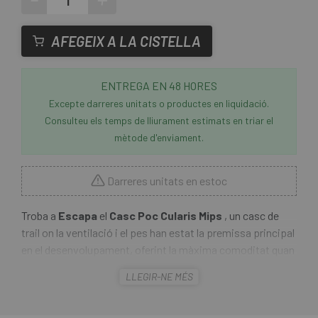
AFEGEIX A LA CISTELLA
ENTREGA EN 48 HORES
Excepte darreres unitats o productes en liquidació.
Consulteu els temps de lliurament estimats en triar el
mètode d'enviament.
Darreres unitats en estoc
Troba a
Escapa
el
Casc Poc Cularis Mips
, un casc de
trail on la ventilació i el pes han estat la premissa principal
en el desenvolupament, oferint la màxima comoditat quan
es condueix per senders ràpids i divertits. El Casc Poc
LLEGIR-NE MÉS
Cularis Mips es beneficia de tècniques de
desenvolupament de la ventilació que normalment
s'utilitzen als cascos de carretera, mantenint-te fresc