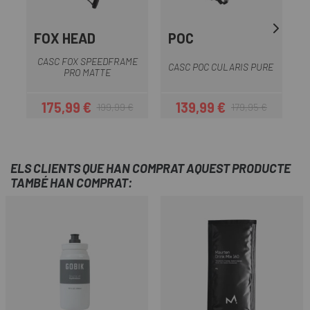
FOX HEAD
POC
CASC FOX SPEEDFRAME
CASC POC CULARIS PURE
PRO MATTE
175,99 €
139,99 €
199,99 €
179,95 €
Preu
Preu regular
Preu
Preu regular
ELS CLIENTS QUE HAN COMPRAT AQUEST PRODUCTE
TAMBÉ HAN COMPRAT: