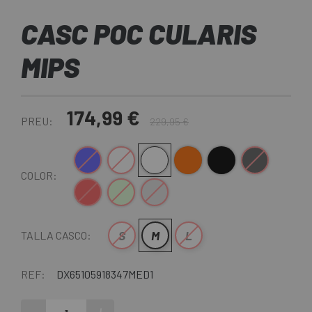
CASC POC CULARIS
MIPS
174,99 €
PREU:
229,95 €
Blau-Blanc
Blanc
Blanc-Negre
Taronja-Negre
Negre Mate
Negre-Blanc
COLOR:
Vermell-Negre
Verd-Blanc
Gris Claro
S
M
L
TALLA CASCO:
REF:
DX65105918347MED1
-
+