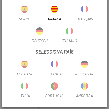
S'han dut a terme proves exhaustives i modelat CFD
(dinàmica de fluids computacional) del flux d'aire a través i
al voltant del casc per garantir que puguis mantenir-te
ESPAÑOL
CATALÀ
FRANÇAIS
fresc sempre que estiguis a la pista, independentment de la
velocitat a què vagis o de la tecnicitat del terreno .
Quan es tracta de seguretat, el Cularis no fa concessions.
DEUTSCH
ITALIANO
Comparteix el mateix llenguatge de disseny que els seus
germans, el Kortal i l'Otocon, oferint zones de protecció
SELECCIONA PAÍS
ampliades i una construcció duradora. Això vol dir que pots
conduir amb confiança, sabent que el Cularis et mantindrà
protegit de tota mena d'obstacles.
ESPANYA
FRANÇA
ALEMANYA
Altres característiques destacades inclouen la visera
patentada de POC , que es desprèn del casc en cas
d'accident, dirigint las forces de l'impacte lluny del cap. La
visera és ajustable perquè puguis trobar fàcilment la millor
ITÀLIA
PORTUGAL
ANDORRA
posició per protegir els teus ulls del sol o de la pluja i las
esquitxades de fang.