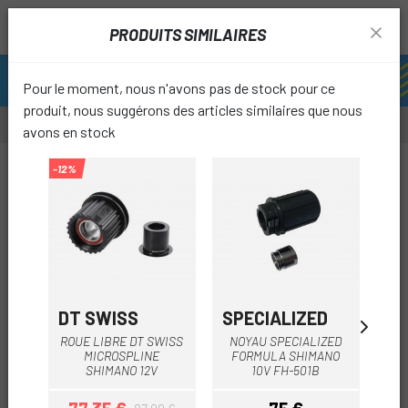
PRODUITS SIMILAIRES
Pour le moment, nous n'avons pas de stock pour ce
produit, nous suggérons des articles similaires que nous
avons en stock
-12%
-12%
-12%
favori
DT SWISS
SPECIALIZED
DT
ROUE LIBRE DT SWISS
NOYAU SPECIALIZED
KIT
MICROSPLINE
FORMULA SHIMANO
À 
SHIMANO 12V
10V FH-501B