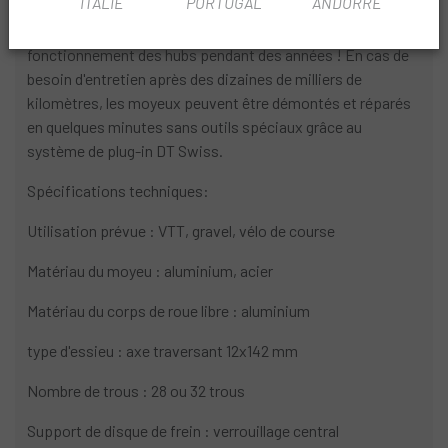
ITALIE
PORTUGAL
ANDORRE
charges, les moyeux peuvent se passer de réglage du jeu
des roulements. Le conducteur n'a pas à se soucier du
fonctionnement des hubs pendant des années ! En cas de
besoin d'entretien après des dizaines de milliers de
kilomètres, les moyeux peuvent être démontés et réparés
en quelques minutes sans outils spéciaux grâce au
système de plug-in DT Swiss.
Spécifications techniques:
Utilisation prévue : VTT, gravel, vélo de course
Matériau du moyeu : aluminium, acier
Matériau du corps de roue libre : aluminium
type d'essieu : axe traversant 12x142 mm
Nombre de trous : 28 ou 32 trous
Support de disque de frein : verrouillage central