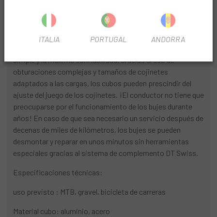
aceleración. La nueva forma de las tapas de los extremos
facilita aún más el desmontaje, por lo que la adaptación a
otros estándares de tipo de eje es aún más fácil.
ITALIA
PORTUGAL
ANDORRA
Los bujes DT Swiss representan la construcción más
simple y la máxima confiabilidad. Gracias al uso de
obturaciones complejas y tamaños de cojinetes
adaptados a las cargas, los cubos pueden prescindir del
ajuste del juego de los cojinetes. ¡El conductor no tiene que
preocuparse por el funcionamiento de los bujes durante
años! En caso de que sea necesario un servicio después de
decenas de miles de kilómetros, los bujes se pueden
desmontar y reparar en unos minutos sin herramientas
especiales gracias al sistema de complemento DT Swiss.
Especificaciones técnicas:
uso previsto : MTB, gravel, bicicleta de carreras
Material cubo: aluminio, acero