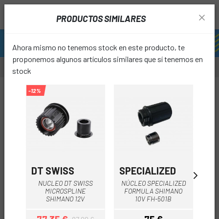
PRODUCTOS SIMILARES
Ahora mismo no tenemos stock en este producto, te
proponemos algunos artículos similares que sí tenemos en
stock
-12%
-12%
-12%
favori
DT SWISS
SPECIALIZED
DT
NUCLEO DT SWISS
NÚCLEO SPECIALIZED
MICROSPLINE
FORMULA SHIMANO
U
SHIMANO 12V
10V FH-501B