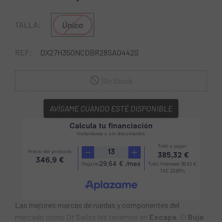
Única
TALLA:
REF:
DX27H350NCDBR28SA0442S
Sin Stock
AVÍSAME CUANDO ESTÉ DISPONIBLE
Las mejores marcas de ruedas y componentes del
mercado como Dt Swiss las tenemos en
Escapa
. El
Buje