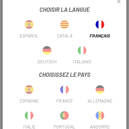
Taille: 26X2.20
CHOISIR LA LANGUE
. ETRTO : 57-559
. Boîtier : 60 tpi
ESPAÑOL
CATALÀ
FRANÇAIS
. Composé de caoutchouc : Simple
. Cerceau : Fil
DEUTSCH
ITALIANO
. Technologie:
CHOISISSEZ LE PAYS
. Poids : 620g
TRUSTED SHOPS REVIEWS
ESPAGNE
FRANCE
ALLEMAGNE
PRODUITS SIMILAIRES
-15%
-3
ITALIE
PORTUGAL
ANDORRE