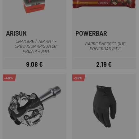
ARISUN
POWERBAR
CHAMBRE À AIR ANTI-
BARRE ÉNERGÉTIQUE
CREVAISON ARISUN 26"
POWERBAR RIDE
PRESTA 40MM
9,08 €
2,19 €
Prix
Prix
-40%
-25%