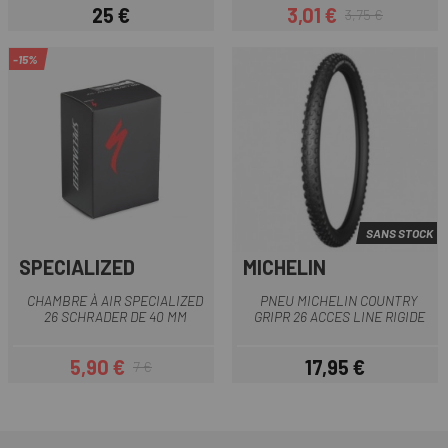
25 €
3,01 €
3,75 €
Prix
Prix
Prix habituel
-15%
SANS STOCK
SPECIALIZED
MICHELIN
CHAMBRE À AIR SPECIALIZED
PNEU MICHELIN COUNTRY
26 SCHRADER DE 40 MM
GRIPR 26 ACCES LINE RIGIDE
5,90 €
17,95 €
7 €
Prix
Prix habituel
Prix