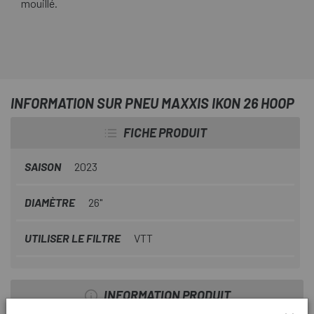
mouillé.
INFORMATION SUR PNEU MAXXIS IKON 26 HOOP
FICHE PRODUIT
SAISON
2023
DIAMÈTRE
26"
UTILISER LE FILTRE
VTT
INFORMATION PRODUIT