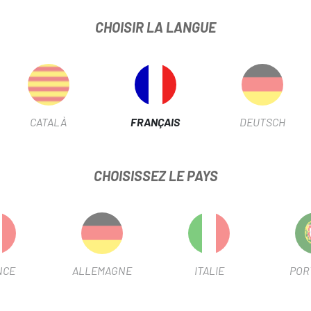
CHOISIR LA LANGUE
XIS MINION DHF 29 WT EXO/TR/TANWALL
FICHE PRODUIT
CATALÀ
FRANÇAIS
DEUTSCH
DIAMÈTRE
29"
CHOISISSEZ LE PAYS
INFORMATION PRODUIT
NCE
ALLEMAGNE
ITALIE
POR