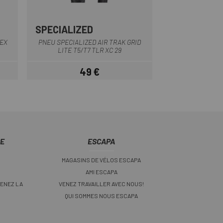
SPECIALIZED
PIRELLI
Noir
LEX
PNEU SPECIALIZED AIR TRAK GRID
PNEU PIRELLI SC
LITE T5/T7 TLR XC 29
49 €
42,68 
Prix
CE
ESCAPA
MAGASINS DE VÉLOS ESCAPA
AMI ESCAPA
ENEZ LA
VENEZ TRAVAILLER AVEC NOUS!
QUI SOMMES NOUS ESCAPA