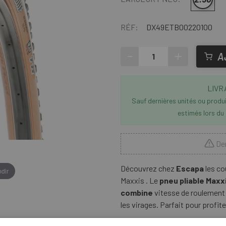
RÉF:
DX49ETB00220100
-
+
A
LIVR
Sauf dernières unités ou produit
estimés lors du
Der
Découvrez chez
Escapa
les co
dir
Maxxis . Le
pneu pliable Max
combine
vitesse de roulement 
les virages. Parfait pour profit