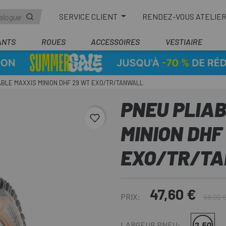
SERVICE CLIENT
RENDEZ-VOUS ATELIE
ANTS
ROUES
ACCESSOIRES
VESTIAIRE
ABLE MAXXIS MINION DHF 29 WT EXO/TR/TANWALL
PNEU PLIA
favorite_border
MINION DHF
EXO/TR/T
47,60 €
PRIX:
68,00 
2.50
LARGEUR PNEU: