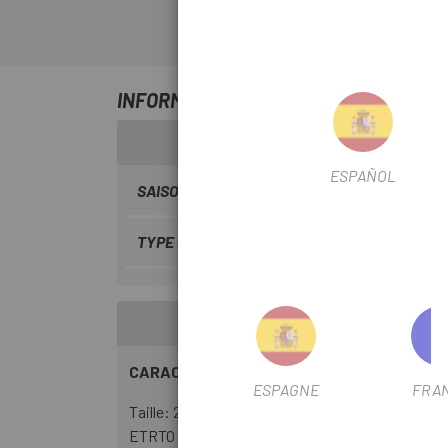
INFORMATION SUR PNEU PLIABLE MAX
ESPAÑOL
SAISON
2023
TYPE DE PNEUS
Tubeless
CARACTÉRISTIQUES TECHNIQUES
ESPAGNE
FRA
Taille: 29X2,50WT
ETRTO : 63-622