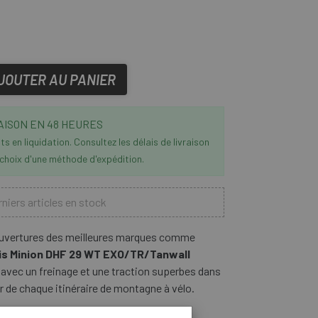
JOUTER AU PANIER
AISON EN 48 HEURES
s en liquidation. Consultez les délais de livraison
 choix d'une méthode d'expédition.
niers articles en stock
uvertures des meilleures marques comme
xis Minion DHF 29 WT EXO/TR/Tanwall
avec un freinage et une traction superbes dans
er de chaque itinéraire de montagne à vélo.