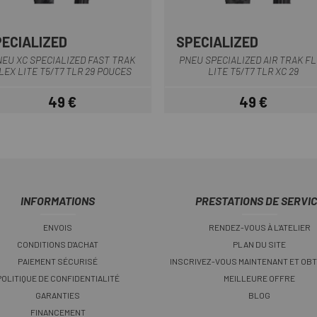
PECIALIZED
SPECIALIZED
Noir
Noir
EU XC SPECIALIZED FAST TRAK
PNEU SPECIALIZED AIR TRAK F
LEX LITE T5/T7 TLR 29 POUCES
LITE T5/T7 TLR XC 29
49 €
49 €
Prix
Prix
INFORMATIONS
PRESTATIONS DE SERVI
ENVOIS
RENDEZ-VOUS À L'ATELIER
CONDITIONS D'ACHAT
PLAN DU SITE
PAIEMENT SÉCURISÉ
INSCRIVEZ-VOUS MAINTENANT ET OBT
POLITIQUE DE CONFIDENTIALITÉ
MEILLEURE OFFRE
GARANTIES
BLOG
FINANCEMENT