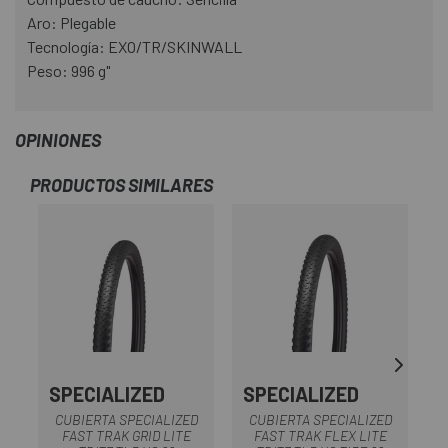
Aro: Plegable
Tecnología: EXO/TR/SKINWALL
Peso: 996 g"
OPINIONES
PRODUCTOS SIMILARES
SPECIALIZED
SPECIALIZED
S
CUBIERTA SPECIALIZED
CUBIERTA SPECIALIZED
FAST TRAK GRID LITE
FAST TRAK FLEX LITE