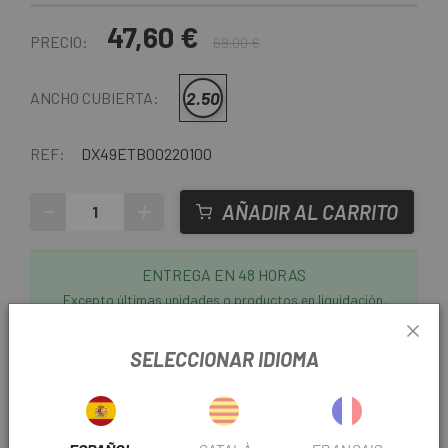
47,60 €
PRECIO:
68,00 €
2.50
ANCHO CUBIERTA:
REF:
DX49ETB00220100
-
+
AÑADIR AL CARRITO
ENTREGA EN 48 HORAS
Excepto últimas unidades o productos en liquidación.
Consultar tiempos de entrega estimados al elegir
método de envío.
SELECCIONAR IDIOMA
Últimas unidades en stock