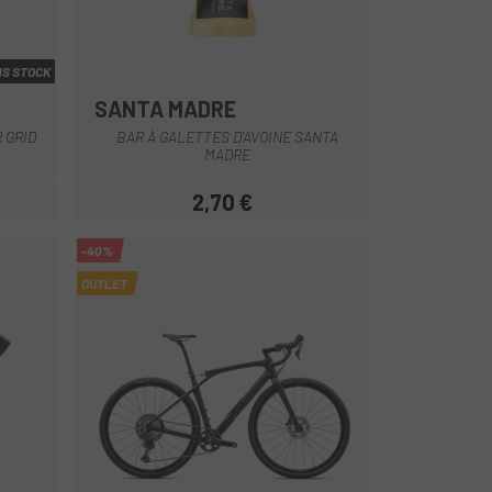
S STOCK
SANTA MADRE
Multi
 GRID
BAR À GALETTES D'AVOINE SANTA
MADRE
2,70 €
Prix
-40%
OUTLET