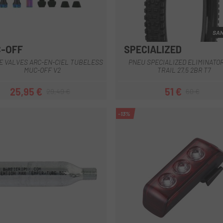
SAN
-OFF
SPECIALIZED
Multi
E VALVES ARC-EN-CIEL TUBELESS
PNEU SPECIALIZED ELIMINATOR
MUC-OFF V2
TRAIL 27,5 2BR T7
25,95 €
51 €
29,49 €
60 €
Prix
Prix habituel
Prix
Prix habituel
-13%