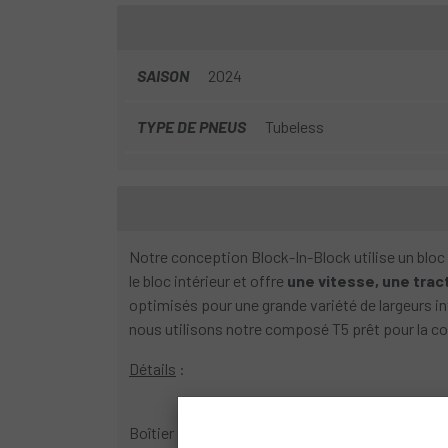
SAISON
2024
TYPE DE PNEUS
Tubeless
Notre conception Block-In-Block utilise un bloc i
le bloc intérieur et offre
une vitesse, une tract
optimisés pour une grande variété de largeurs i
nous utilisons notre composé T5 prêt pour la cou
Détails
:
Boîtier : 60 TPI, léger et durable, construction X