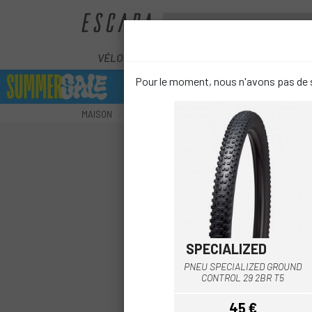
VÉLOS
ÉLECTRIQUES
COMPOS
Pour le moment, nous n'avons pas de s
MAISON
ROUES
PNEUS
PNEUS VTT
PNEU SPE
SPECIALIZED
PNEU SPECIALIZED GROUND
CONTROL 29 2BR T5
45 €