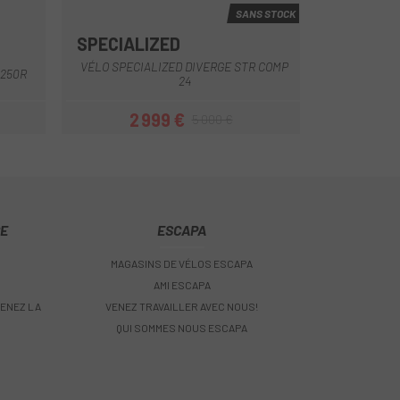
SANS STOCK
SPECIALIZED
Noir
Vert
VÉLO SPECIALIZED DIVERGE STR COMP
 250R
24
2 999 €
5 000 €
Prix
Prix habituel
CE
ESCAPA
MAGASINS DE VÉLOS ESCAPA
AMI ESCAPA
ENEZ LA
VENEZ TRAVAILLER AVEC NOUS!
QUI SOMMES NOUS ESCAPA