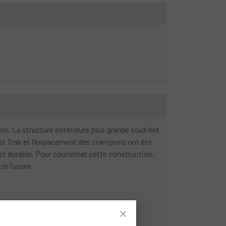
ion. La structure extérieure plus grande soutient
Fast Trak et l'espacement des crampons ont été
et durable. Pour couronner cette construction,
e l'usure.