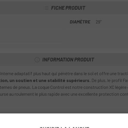
FICHE PRODUIT
DIAMÈTRE
29"
INFORMATION PRODUIT
nterne adaptatif plus haut qui pénètre dans le sol et offre une tract
ion, un soutien et une stabilité supérieurs.
De plus, le profil 
nternes de pneus. La coque Control est notre construction XC légère 
rse au roulement le plus rapide avec une excellente protection contr
C