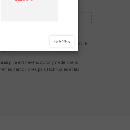
Prix
Prix habituel
Prix
Prix habituel
Sans Stock
MOI UNE FOIS DISPONIBLE
FERMER
votre VTT chez
Escapa
parmi un large choix de
autés.
Ready T5
est devenu synonyme de pneus
rer les parcours les plus techniques et les