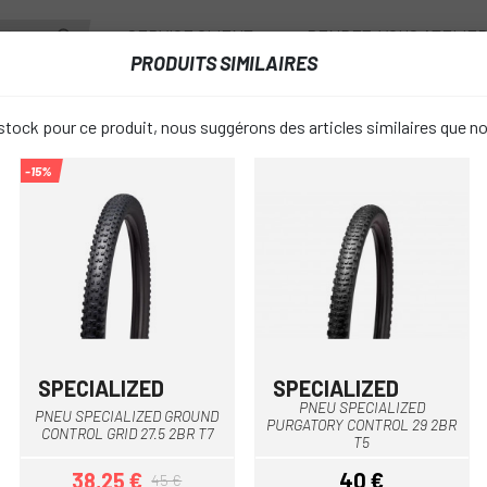
SERVICE CLIENT
RENDEZ-VOUS ATELIE
PRODUITS SIMILAIRES
ANTS
ROUES
ACCESSOIRES
VESTIAIRE
tock pour ce produit, nous suggérons des articles similaires que n
-15%
CIALIZED FAST TRAK CONTROL 29 2BR T5
PNEU SPECI
favorite_border
TRAK CONTR
40 €
PRIX:
SPECIALIZED
SPECIALIZED
PNEU SPECIALIZED
PNEU SPECIALIZED GROUND
PURGATORY CONTROL 29 2BR
2.35
2
LARGEUR PNEU:
CONTROL GRID 27.5 2BR T7
T5
38,25 €
40 €
45 €