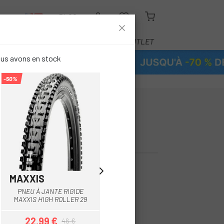
R
BLOG
ÉQUIPEMENT
SERVICE
OUTLET
ous avons en stock
-50%
-20%
-
ALIZED FAST
OL 29 2BR T5
MAXXIS
CHAOYANG
Noir
PNEU À JANTE RIGIDE
PNEU CHAOYANG HORNET
.2
MAXXIS HIGH ROLLER 29
TLR 29
22,99 €
35,96 €
46 €
44,95 €