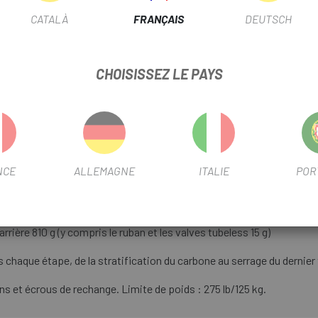
ns à disque, Tubeless
CATALÀ
FRANÇAIS
DEUTSCH
térieure de 35 mm, largeur intérieure de 21 mm Arrière, profil de 60 mm
CHOISISSEZ LE PAYS
ter Lock , DT Swiss 180 Ratchet EXP 36t (10 degrés), 100x12mm et
 en céramique
 rayons radiaux/mono-croisés (2:1), DS : 257 mm, NDS : 252 mm
NCE
ALLEMAGNE
ITALIE
POR
rrière 810 g (y compris le ruban et les valves tubeless 15 g)
 chaque étape, de la stratification du carbone au serrage du dernier
ns et écrous de rechange. Limite de poids : 275 lb/125 kg.