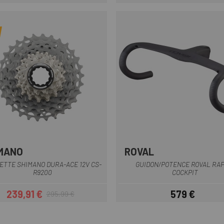
Prix
Prix habituel
Prix
Prix habituel
MANO
ROVAL
Noir
ETTE SHIMANO DURA-ACE 12V CS-
GUIDON/POTENCE ROVAL RAP
R9200
COCKPIT
239,91 €
579 €
295,99 €
Prix
Prix habituel
Prix