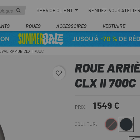
SERVICE CLIENT
RENDEZ-VOUS ATELIE
ANTS
ROUES
ACCESSOIRES
VESTIAIRE
VAL RAPIDE CLX II 700C
ROUE ARRIÈ
favorite_border
CLX II 700C
1 549 €
PRIX:
Noir-Blanc
Carbone-Noi
COULEUR: