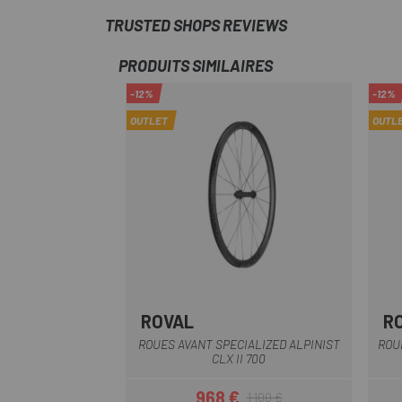
TRUSTED SHOPS REVIEWS
PRODUITS SIMILAIRES
-12%
-12%
OUTLET
OUTL
ROVAL
R
Noir-mat
Noir-Blanc
ROUES AVANT SPECIALIZED ALPINIST
ROUE
CLX II 700
968 €
1 100 €