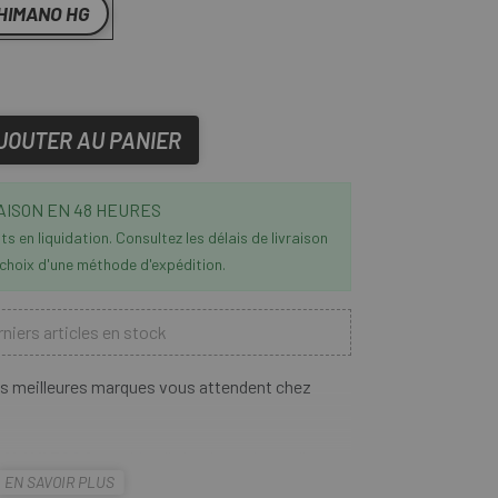
HIMANO HG
JOUTER AU PANIER
AISON EN 48 HEURES
s en liquidation. Consultez les délais de livraison
 choix d'une méthode d'expédition.
niers articles en stock
las meilleures marques vous attendent chez
 CLX II 700C
combine l'aérodynamisme d'une
EN SAVOIR PLUS
 le poids léger d'une roue d'escalade moins