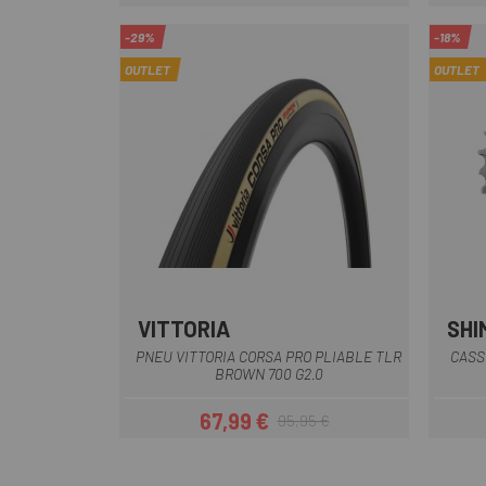
Prix
-29%
-18%
OUTLET
OUTLET
VITTORIA
SHI
Marron
PNEU VITTORIA CORSA PRO PLIABLE TLR
CASS
BROWN 700 G2.0
67,99 €
95,95 €
Prix
Prix habituel