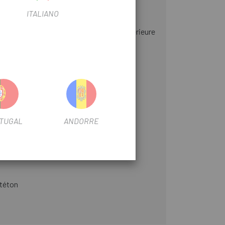
ITALIANO
, largeur extérieure de 35 mm, largeur intérieure
 142x12mm internes, cale. RD. 11SP HG
TUGAL
ANDORRE
 téton