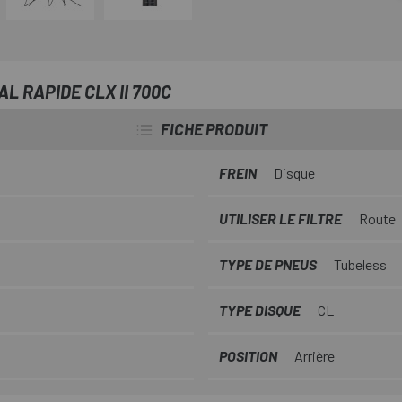
profonde, alliant l'efficacité s
tubeless ; La Rapide CLX II off
le monde réel.
L RAPIDE CLX II 700C
FICHE PRODUIT
FREIN
Disque
UTILISER LE FILTRE
Route
TYPE DE PNEUS
Tubeless
TYPE DISQUE
CL
POSITION
Arrière