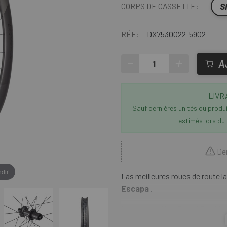
S
CORPS DE CASSETTE:
RÉF:
DX7530022-5902
-
+
A
LIVR
Sauf dernières unités ou produit
estimés lors du
Der
dir
Las meilleures roues de route 
Escapa
.
La
roue arrière Roval Rapide
roue TT à section profonde avec