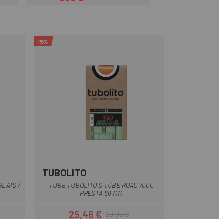
Prix
Prix habituel
-15%
TUBOLITO
Noir
LAIS /
TUBE TUBOLITO S TUBE ROAD 700C
PRESTA 80 MM
25,46 €
29,95 €