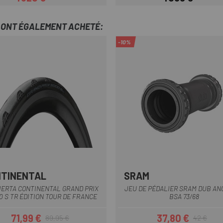
Prix
Prix habituel
Prix
T ONT ÉGALEMENT ACHETÉ:
-10%
TINENTAL
SRAM
Noir
Multi
IERTA CONTINENTAL GRAND PRIX
JEU DE PÉDALIER SRAM DUB ANG
0 S TR ÉDITION TOUR DE FRANCE
BSA 73/68
71,99 €
37,80 €
89,95 €
42 €