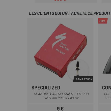
Prix
Prix habituel
LES CLIENTS QUI ONT ACHETÉ CE PRODUI
-19%
SANS STOCK
SPECIALIZED
CON
CHAMBRE À AIR SPECIALIZED TURBO
CUB
TALC 700 PRESTA 80 MM
500
9 €