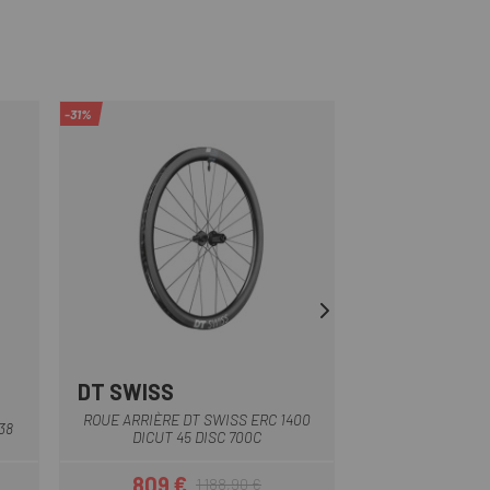
-31%
-24%
OUTLET
DT SWISS
DT SWISS
Noir
ROUE ARRIÈRE DT SWISS ERC 1400
ROUE ARRIÈRE D
38
DICUT 45 DISC 700C
7
809 €
854,99
1 188,90 €