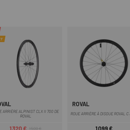
ET
OVAL
ROVAL
Noir mat
Noir-Blanc
Noir
 ARRIÈRE ALPINIST CLX II 700 DE
ROUE ARRIÈRE À DISQUE ROVAL C 
ROVAL
1 320 €
1 099 €
1 500 €