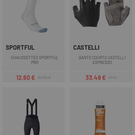
SPORTFUL
CASTELLI
CHAUSSETTES SPORTFUL
GANTS COURTS CASTELLI
PRO
ESPRESSO
12,60 €
33,49 €
16,90 €
45 €
Prix
Prix habituel
Prix
Prix habituel