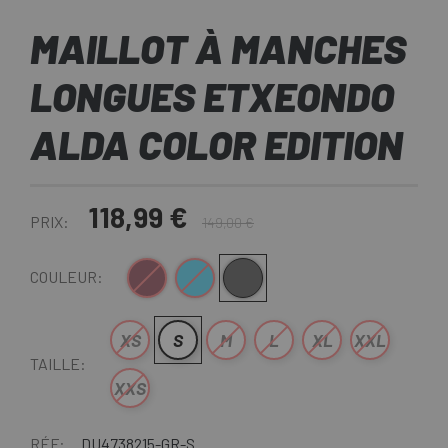
MAILLOT À MANCHES
LONGUES ETXEONDO
ALDA COLOR EDITION
118,99 €
PRIX:
149,00 €
BORDEAUX
Bleu
Gris
COULEUR:
XS
S
M
L
XL
XXL
TAILLE:
XXS
RÉF:
DU4738215-GR-S