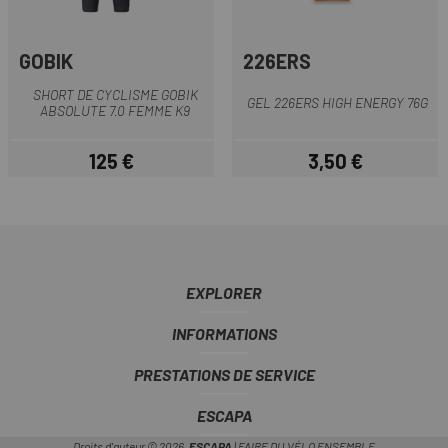
GOBIK
226ERS
SHORT DE CYCLISME GOBIK
GEL 226ERS HIGH ENERGY 76G
ABSOLUTE 7.0 FEMME K9
125 €
3,50 €
Prix
Prix
EXPLORER
INFORMATIONS
PRESTATIONS DE SERVICE
ESCAPA
Droits d'auteur © 2026,
ESCAPA
| FAIRE DU VÉLO ENSEMBLE