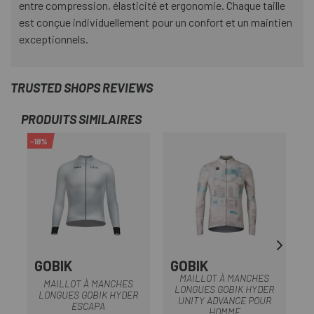
entre compression, élasticité et ergonomie. Chaque taille
est conçue individuellement pour un confort et un maintien
exceptionnels.
TRUSTED SHOPS REVIEWS
PRODUITS SIMILAIRES
-18%
-2
SO
GOBIK
GOBIK
G
MAILLOT À MANCHES
MAILLOT À MANCHES
LONGUES GOBIK HYDER
LONGUES GOBIK HYDER
UNITY ADVANCE POUR
G
ESCAPA
HOMME