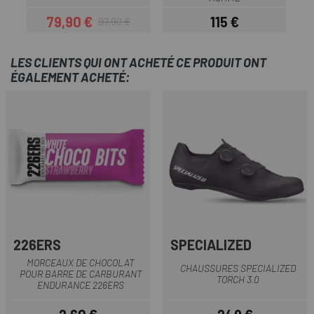
79,90 €
115 €
97,90 €
Prix
Prix habituel
Prix
LES CLIENTS QUI ONT ACHETÉ CE PRODUIT ONT
ÉGALEMENT ACHETÉ:
226ERS
SPECIALIZED
MORCEAUX DE CHOCOLAT
CHAUSSURES SPECIALIZED
POUR BARRE DE CARBURANT
TORCH 3.0
ENDURANCE 226ERS