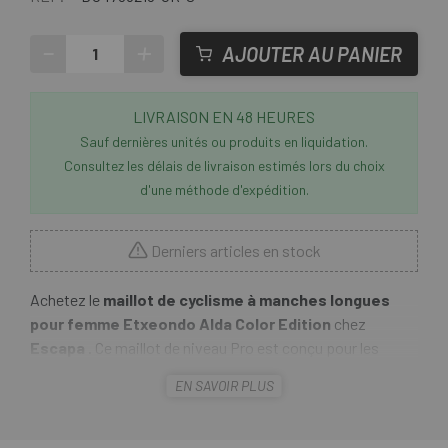
-
+
AJOUTER AU PANIER
LIVRAISON EN 48 HEURES
Sauf dernières unités ou produits en liquidation.
Consultez les délais de livraison estimés lors du choix
d'une méthode d'expédition.
Derniers articles en stock
Achetez le
maillot de cyclisme à manches longues
pour femme Etxeondo Alda Color Edition
chez
Escapa
. Ce maillot de niveau Pro est conçu pour les
cyclistes exigeantes qui recherchent la performance
EN SAVOIR PLUS
optimale dans des conditions difficiles sans sacrifier le
style. Ultraléger, aérodynamique et désormais disponible
dans une élégante version bicolore, il allie innovation