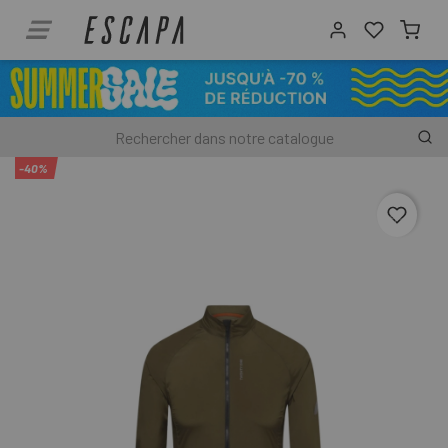
-40%
favori