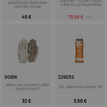
GOBIK MATT 2.0 UNITY SHORT
BIKEPACKING FRAME PACK
À BRETELLES POUR HOMME
VENTURE VINTAGE
45 €
79,99 €
115 €
Prix
Prix
Prix habituel
GOBIK
226ERS
GOBIK LYNX 2.0 GANTS LONGS
GEL 226ERS HIGH ENERGY 76G
UNISEXES UNITY
32 €
3,50 €
Prix
Prix