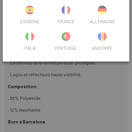
rapide.
. Panneaux en mesh respirant et élastique.
ESPAGNE
FRANCE
ALLEMAGNE
. Coupe ergonomique.
. Pliant. Se range facilement dans la poche arrière.
ITALIE
PORTUGAL
ANDORRE
. Fermeture éclair bidirectionnelle pour un accès facile.
. Extrémités de la fermeture éclair protégées.
. Logos et réflecteurs haute visibilité.
Composition:
. 88% Polyamide
. 12% élasthanne
Born à Barcelone