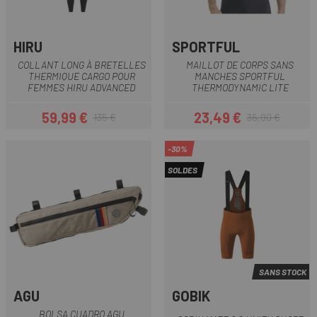
HIRU
SPORTFUL
COLLANT LONG À BRETELLES
MAILLOT DE CORPS SANS
THERMIQUE CARGO POUR
MANCHES SPORTFUL
FEMMES HIRU ADVANCED
THERMODYNAMIC LITE
59,99 €
23,49 €
135 €
36,90 €
Prix
Prix habituel
Prix
Prix habituel
-30%
SOLDES
SANS STOCK
AGU
GOBIK
BOLSA CUADRO AGU