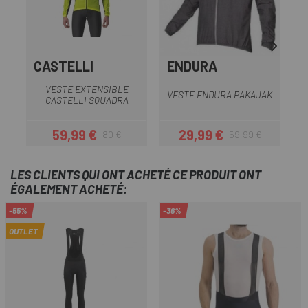
CASTELLI
ENDURA
VESTE EXTENSIBLE
VESTE ENDURA PAKAJAK
CASTELLI SQUADRA
59,99 €
29,99 €
80 €
59,99 €
Prix
Prix habituel
Prix
Prix habituel
LES CLIENTS QUI ONT ACHETÉ CE PRODUIT ONT
ÉGALEMENT ACHETÉ:
-55%
-36%
OUTLET