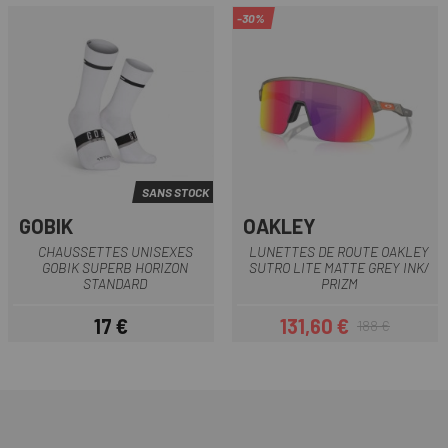
-30%
SANS STOCK
GOBIK
OAKLEY
CHAUSSETTES UNISEXES
LUNETTES DE ROUTE OAKLEY
GOBIK SUPERB HORIZON
SUTRO LITE MATTE GREY INK/
STANDARD
PRIZM
17 €
131,60 €
188 €
Prix
Prix
Prix habituel