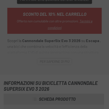
SCONTO DEL 10% NEL CARRELLO
Offerta non cumulabile con altre promozioni.
Termini e
condizioni
Scopri la
Cannondale SuperSix Evo 3 2026
su
Escapa
,
una bici che combina la velocità e l'efficienza della
piattaforma EVO di quinta generazione con una struttura
bilanciata e affidabile, rendendola una las migliori opzioni
PER SAPERNE DI PIÙ
di prestazioni della sua categoria. Con telaio in carbonio,
aerodinamica moderna e trasmissione elettronica, è una
bici progettata per la velocità, sempre.
INFORMAZIONI SU BICICLETTA CANNONDALE
SUPERSIX EVO 3 2026
SCHEDA PRODOTTO