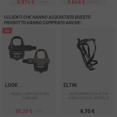
6.974 €
5.649 €
7.449 €
6.299 €
Prezzo
Prezzo base
Prezzo
Prezzo base
I CLIENTI CHE HANNO ACQUISTATO QUESTO
PRODOTTO HANNO COMPRATO ANCHE:
-15%
LOOK
ELTIN
PEDALI LOOK KEO 2 MAX
PORTABORRACCIA ELTIN
CARBONIO
FIBRA CARICO LATERALE
95,20 €
6,70 €
112 €
Prezzo
Prezzo base
Prezzo