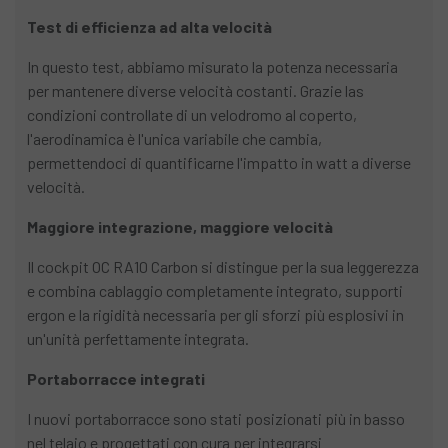
Test di efficienza ad alta velocità
In questo test, abbiamo misurato la potenza necessaria
per mantenere diverse velocità costanti. Grazie las
condizioni controllate di un velodromo al coperto,
l'aerodinamica è l'unica variabile che cambia,
permettendoci di quantificarne l'impatto in watt a diverse
velocità.
Maggiore integrazione, maggiore velocità
Il cockpit OC RA10 Carbon si distingue per la sua leggerezza
e combina cablaggio completamente integrato, supporti
ergon e la rigidità necessaria per gli sforzi più esplosivi in
un'unità perfettamente integrata.
Portaborracce integrati
I nuovi portaborracce sono stati posizionati più in basso
nel telaio e progettati con cura per integrarsi