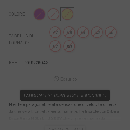
Lilla
Bianco giallo
Grigio-oro
COLORE:
47
49
51
53
55
TABELLA DI
FORMATO:
57
60
REF:
DOU12260AX
Esaurito
FAMMI SAPERE QUANDO SEI DISPONIBILE.
Niente è paragonabile alla sensazione di velocità offerta
da una vera bicicletta aerodinamica. La
bicicletta Orbea
Orca Aero M30i LTD 2027
che vi presentiamo da
Escapa
è stata sviluppata per trasformare ogni pedalata
PER SAPERNE DI PIÙ