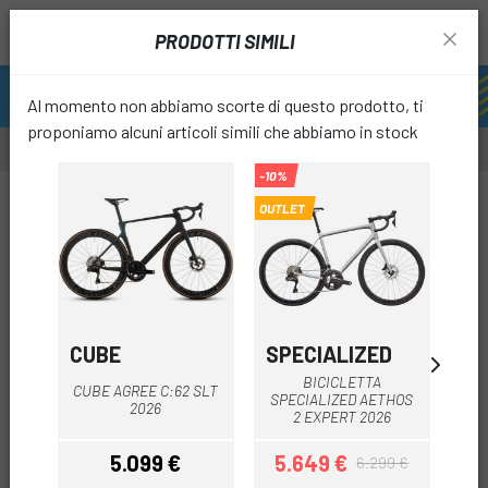
PRODOTTI SIMILI
Al momento non abbiamo scorte di questo prodotto, ti
proponiamo alcuni articoli simili che abbiamo in stock
-10%
-25%
OUTLET
OUTL
favori
CUBE
SPECIALIZED
M
BICICLETTA
CUBE AGREE C:62 SLT
BI
SPECIALIZED AETHOS
2026
P
2 EXPERT 2026
5.099 €
5.649 €
3
6.299 €
Prezzo
Prezzo
Prezzo base