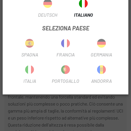
bici-ciclista in situazioni reali carrera e allenamento. Il
risultato è un'efficienza costante in qualsiasi scenario, in
grado di mantenere la velocità e ridurre lo sforzo quando è
DEUTSCH
ITALIANO
più necessario.
SELEZIONA PAESE
Grazie a questo approccio innovativo, l' Orca Aero
trasforma ogni vantaggio aerodinamico in prestazioni
tangibili sull'asfalto, offrendo un'esperienza più veloce,
efficiente e competitiva su tutti i tipi di percorso.
SPAGNA
FRANCIA
GERMANIA
Aerodinamica in ogni dettaglio
tubo dello sterzo
ITALIA
PORTOGALLO
ANDORRA
Il tubo sterzo è stato progettato per ridurre al minimo l'area
frontale, mantenendo una forcella standard ed evitando
soluzioni più complesse o poco pratiche. Ciò consente una
gamma più ampia di taglie, la conformità ai regolamenti UCI
e un peso inferiore rispetto ad alternative più complesse.
Questa riduzione dell'altezza è resa possibile dalla