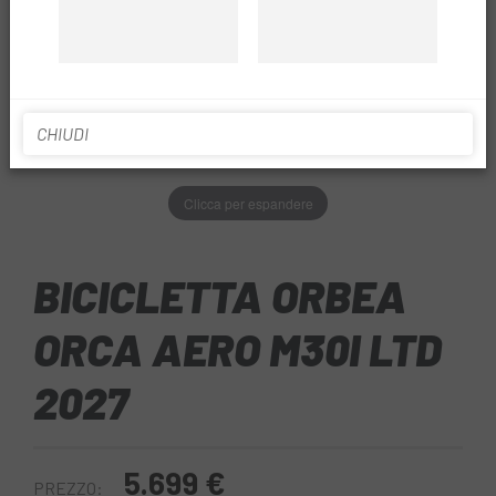
CHIUDI
Clicca per espandere
BICICLETTA ORBEA
ORCA AERO M30I LTD
2027
5.699 €
PREZZO: