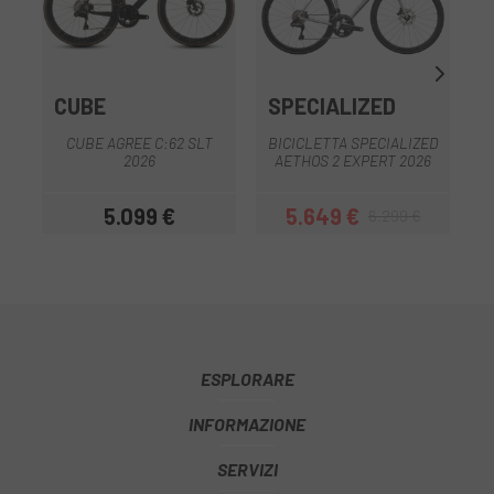
CUBE
SPECIALIZED
CUBE AGREE C:62 SLT
BICICLETTA SPECIALIZED
2026
AETHOS 2 EXPERT 2026
5.099 €
5.649 €
6.299 €
Prezzo
Prezzo
Prezzo base
ESPLORARE
INFORMAZIONE
SERVIZI