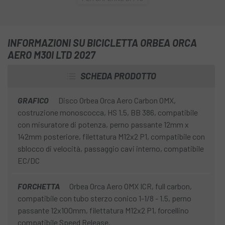
in pura performance, permettendovi di sfruttare al
massimo ogni watt generato sulla bici.
Il suo design va ben oltre l'aerodinamica tradizionale.
INFORMAZIONI SU BICICLETTA ORBEA ORCA
Invece di concentrarsi esclusivamente sui dati della
AERO M30I LTD 2027
galleria del vento, Orbea ha lavorato per ottimizzare
l'interazione tra ciclista e bicicletta, creando un sistema
SCHEDA PRODOTTO
più efficiente in condizioni reali di gara e allenamento.
GRAFICO
Disco Orbea Orca Aero Carbon OMX,
Il risultato è una bici più veloce, più efficiente e meglio
costruzione monoscocca, HS 1.5, BB 386, compatibile
integrata, in grado di offrire un vantaggio tangibile quando
con misuratore di potenza, perno passante 12mm x
la velocità conta davvero. Grazie a questo approccio
142mm posteriore, filettatura M12x2 P1, compatibile con
globale, la nuova Orca Aero raggiunge un incremento di 21
sblocco di velocità, passaggio cavi interno, compatibile
watt rispetto alla generazione precedente, diventando una
EC/DC
las bici più avanzate per chi cerca le massime prestazioni
su strada.
FORCHETTA
Orbea Orca Aero OMX ICR, full carbon,
compatibile con tubo sterzo conico 1-1/8 - 1.5, perno
passante 12x100mm, filettatura M12x2 P1, forcellino
compatibile Speed Release.