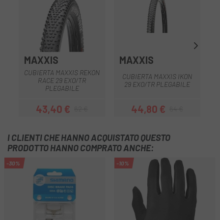
MAXXIS
MAXXIS
S
CUBIERTA MAXXIS REKON
CUBIERTA MAXXIS IKON
S
RACE 29 EXO/TR
29 EXO/TR PLEGABILE
PLEGABILE
43,40 €
44,80 €
62 €
64 €
Prezzo
Prezzo base
Prezzo
Prezzo base
I CLIENTI CHE HANNO ACQUISTATO QUESTO
PRODOTTO HANNO COMPRATO ANCHE:
-30%
-10%