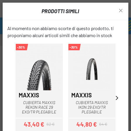
PRODOTTI SIMILI
Al momento non abbiamo scorte di questo prodotto, ti
proponiamo alcuni articoli simili che abbiamo in stock
-30%
-30%
-30%
favori
MAXXIS
MAXXIS
SP
CUBIERTA MAXXIS
CUBIERTA MAXXIS
S
REKON RACE 29
IKON 29 EXO/TR
TRA
EXO/TR PLEGABILE
PLEGABILE
43,40 €
44,80 €
62 €
64 €
Prezzo
Prezzo base
Prezzo
Prezzo base