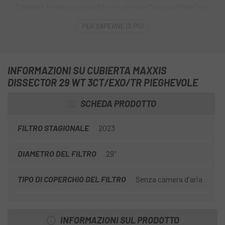
Tubeless Ready, compatible sin cámara Carcasa Wide Trail
optimizada para llantas de 30-35 mm Diseñado en
PER SAPERNE DI PIÙ
conjunto con el piloto australiano DH Troy Brosnan, el
disector busca minimizar el arrastre mientras retiene el
control de las curvas. Este neumático versátil se puede
usar como delantero, como par o como trasero,
INFORMAZIONI SU CUBIERTA MAXXIS
dependiendo de las condiciones del camino. Tamaño: - 29
DISSECTOR 29 WT 3CT/EXO/TR PIEGHEVOLE
x 2.40 3CT/EXO/TR
SCHEDA PRODOTTO
FILTRO STAGIONALE
2023
DIAMETRO DEL FILTRO
29"
TIPO DI COPERCHIO DEL FILTRO
Senza camera d'aria
INFORMAZIONI SUL PRODOTTO