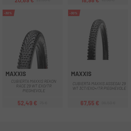
20,69 €
18,98 €
Prezzo
Prezzo base
Prezzo
Prezzo base
-30%
-30%
MAXXIS
MAXXIS
CUBIERTA MAXXIS REKON
CUBIERTA MAXXIS ASSEGAI 29
RACE 29 WT EXO/TR
WT 3CT/EXO+/TR PIEGHEVOLE
PIEGHEVOLE
52,49 €
67,55 €
75 €
96,50 €
Prezzo
Prezzo base
Prezzo
Prezzo base