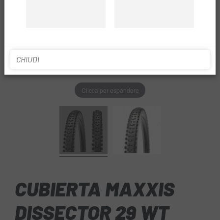
CHIUDI
Clicca per espandere
CUBIERTA MAXXIS
DISSECTOR 29 WT