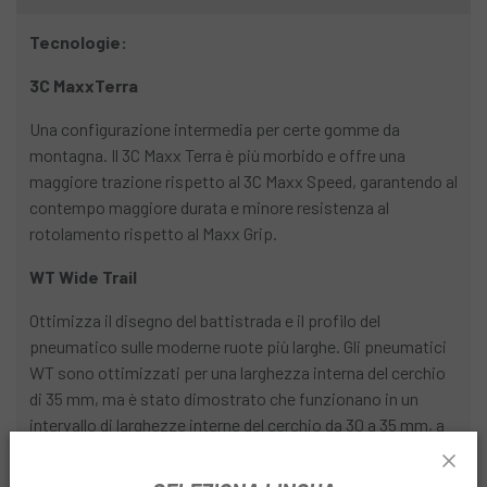
Tecnologie:
3C MaxxTerra
Una configurazione intermedia per certe gomme da
montagna. Il 3C Maxx Terra è più morbido e offre una
maggiore trazione rispetto al 3C Maxx Speed, garantendo al
contempo maggiore durata e minore resistenza al
rotolamento rispetto al Maxx Grip.
WT Wide Trail
Ottimizza il disegno del battistrada e il profilo del
pneumatico sulle moderne ruote più larghe. Gli pneumatici
WT sono ottimizzati per una larghezza interna del cerchio
di 35 mm, ma è stato dimostrato che funzionano in un
intervallo di larghezze interne del cerchio da 30 a 35 mm, a
seconda delle preferenze del pilota.