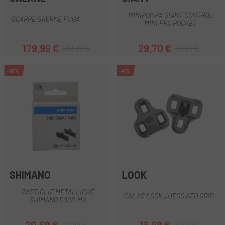
MINIPOMPA GIANT CONTROL
SCARPE GAERNE FUGA
MINI PRO POCKET
179,99 €
29,70 €
219,90 €
34,94 €
Prezzo
Prezzo base
Prezzo
Prezzo base
-10%
-4%
SHIMANO
LOOK
PASTIGLIE METALLICHE
CALAS LOOK JUEGO KEO GRIP
SHIMANO D02S-MX
22,99 €
19,90 €