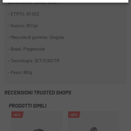
Dimensioni: 29X2.40WT:
- ETRTO: 61-622
- Guscio: 60 tpi
- Mescola di gomma: Singola
- Bead: Pieghevole
- Tecnologia: 3CT/EXO/TR
- Peso: 861g
RECENSIONI TRUSTED SHOPS
PRODOTTI SIMILI
-30%
-30%