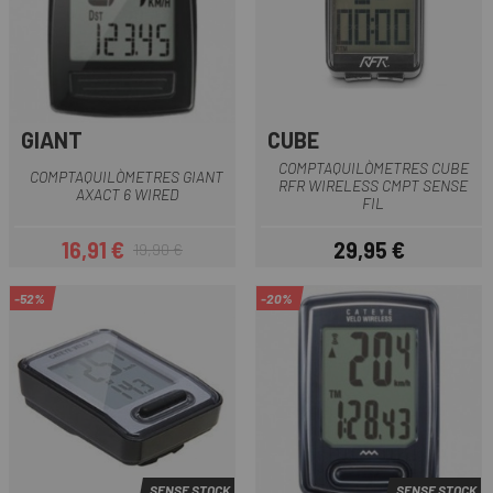
GIANT
CUBE
COMPTAQUILÒMETRES CUBE
COMPTAQUILÒMETRES GIANT
RFR WIRELESS CMPT SENSE
AXACT 6 WIRED
FIL
16,91 €
29,95 €
19,90 €
Preu
Preu regular
Preu
-52%
-20%
SENSE STOCK
SENSE STOCK