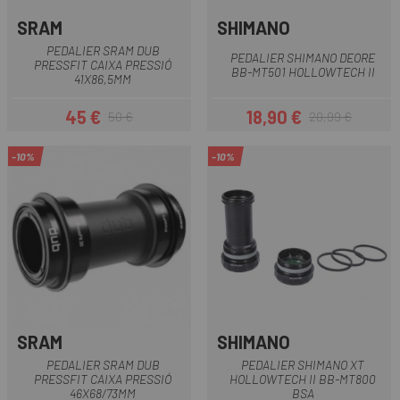
SRAM
SHIMANO
PEDALIER SRAM DUB
PEDALIER SHIMANO DEORE
PRESSFIT CAIXA PRESSIÓ
BB-MT501 HOLLOWTECH II
41X86,5MM
45 €
18,90 €
50 €
20,99 €
Preu
Preu regular
Preu
Preu regular
-10%
-10%
SRAM
SHIMANO
PEDALIER SRAM DUB
PEDALIER SHIMANO XT
PRESSFIT CAIXA PRESSIÓ
HOLLOWTECH II BB-MT800
46X68/73MM
BSA