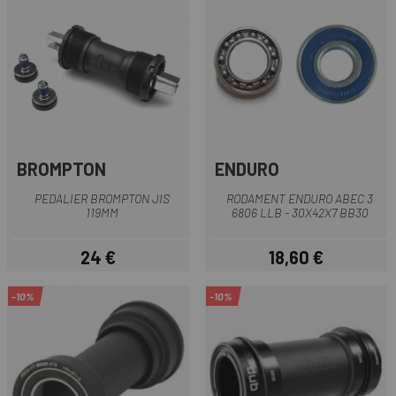
BROMPTON
ENDURO
PEDALIER BROMPTON JIS
RODAMENT ENDURO ABEC 3
119MM
6806 LLB - 30X42X7 BB30
24 €
18,60 €
Preu
Preu
-10%
-10%