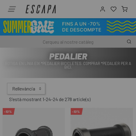
PEDALIER
BOTIGA EN LÍNIA EIX *PEDALIER BICICLETES. COMPRAR *PEDALIER PER A
BICI.
Rellevància
S'està mostrant 1-24-24 de 278 article(s)
-10%
-10%