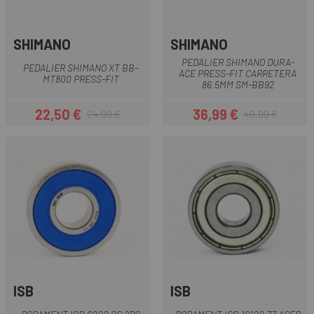
SHIMANO
SHIMANO
PEDALIER SHIMANO DURA-
PEDALIER SHIMANO XT BB-
ACE PRESS-FIT CARRETERA
MT800 PRESS-FIT
86.5MM SM-BB92
22,50 €
36,99 €
24,99 €
40,99 €
Preu
Preu regular
Preu
Preu regular
ISB
ISB