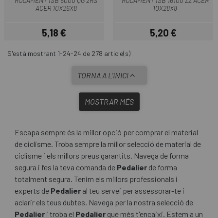
RODAMENT ISB 6000 QG 2RS
RODAMENT ISB 16100 ZZ ACER
ACER 10X26X8
10X28X8
5,18 €
5,20 €
Preu
Preu
S'està mostrant 1-24-24 de 278 article(s)
TORNA A L'INICI
MOSTRAR MÉS
Escapa sempre és la millor opció per comprar el material
de ciclisme. Troba sempre la millor selecció de material de
ciclisme i els millors preus garantits. Navega de forma
segura i fes la teva comanda de
Pedalier
de forma
totalment segura. Tenim els millors professionals i
experts de
Pedalier
al teu servei per assessorar-te i
aclarir els teus dubtes. Navega per la nostra selecció de
Pedalier
i troba el
Pedalier
que més t'encaixi. Estem a un