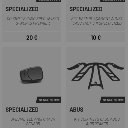
SPECIALIZED
SPECIALIZED
COIXINETS CASC SPECIALIZED
SET REEMPLAÇAMENT AJUST
S-WORKS PREVAIL 3
CASC TACTIC II SPECIALIZED
20 €
10 €
Preu
Preu
SENSE STOCK
SENSE STOCK
SPECIALIZED
ABUS
SPECIALIZED ANGI CRASH
KIT COIXINETS CASC ABUS
SENSOR
AIRBREAKER