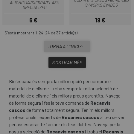
COIXINETS CASC SPECIALIZED
ALIGN/MAX/SIERRA/FLASH
S-WORKS EVADE 3
SPECIALIZED
6 €
19 €
Preu
Preu
S'està mostrant 1-24-24 de 37 article(s)
TORNA A L'INICI
MOSTRAR MÉS
Biciescapa és sempre la millor opció per comprar el
material de ciclisme. Troba sempre la millor selecció de
material de ciclisme i els millors preus garantits. Navega
de forma segura i fes la teva comanda de
Recanvis
cascos
de forma totalment segura. Tenim els millors
professionals i experts de
Recanvis cascos
al teu servei
per assessorar-te i aclarir els teus dubtes. Navega per la
nostra selecció de
Recanvis cascos
i troba el
Recanvis