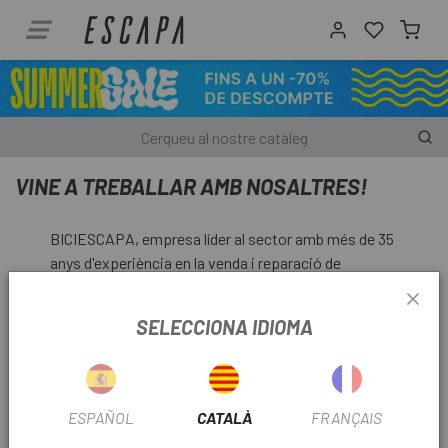
VINE A TREBALLAR AMB NOSALTRES!
BICIESCAPA, empresa líder al sector amb més de 35
anys d'experiència en la venda i reparació de
bicicletes, oferint una atenció professional i de
qualitat als nostres clients. Actualment comptem
SELECCIONA IDIOMA
amb 5 centres especialitzats ubicats a Barcelona,
Madrid, Sabadell i Girona, a més de la nostra botiga
Online, des d'on pretenem arribar a tots i cadascun
dels nostres clients.
ESPAÑOL
CATALÀ
FRANÇAIS
Com a empresa dedicada al servei directe al públic,