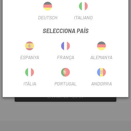
fem una clara aposta per les persones com a
element diferenciador. Comptem amb el millor equip
DEUTSCH
ITALIANO
professional del sector, basat en valors com ara
l'esforç, el talent i el treball en equip.
SELECCIONA PAÍS
T'oferim la possibilitat de formar part d'una de les
empreses amb més projecció del sector del ciclisme
a nivell nacional. Així com un projecte estable i
ESPANYA
FRANÇA
ALEMANYA
encaminat al creixement professional.
VOLS FORMAR PART DEL NOSTRE EQUIP?
VEURE LLOCS DE TREBALL
ITÀLIA
PORTUGAL
ANDORRA
ENVIAR EL TEU CV