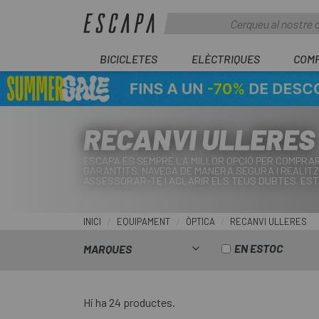
BICICLETES
ELÈCTRIQUES
COM
RECANVI ULLERES
ESCAPA ÉS SEMPRE LA MILLOR OPCIÓ PER COMPRAR 
GARANTITS. NAVEGA DE MANERA SEGURA I REALITZ
ASSESSORAR-TE I ACLARIR ELS TEUS DUBTES. ESTE
INICI
EQUIPAMENT
ÒPTICA
RECANVI ULLERES
EN ESTOC
MARQUES
Hi ha 24 productes.