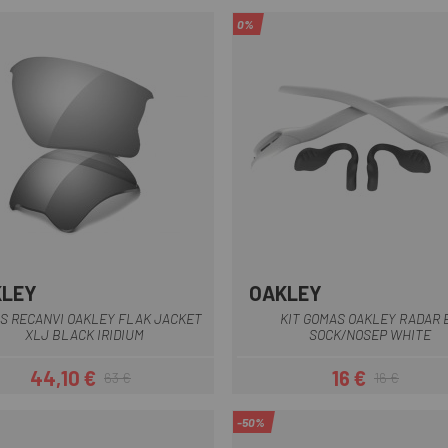
0%
KLEY
OAKLEY
Blanc
S RECANVI OAKLEY FLAK JACKET
KIT GOMAS OAKLEY RADAR 
XLJ BLACK IRIDIUM
SOCK/NOSEP WHITE
44,10 €
16 €
63 €
16 €
Preu
Preu regular
Preu
Preu regular
-50%