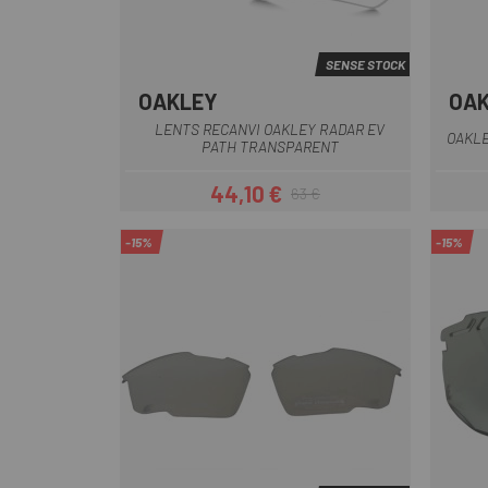
SENSE STOCK
OAKLEY
OA
Transparente
LENTS RECANVI OAKLEY RADAR EV
OAKLE
PATH TRANSPARENT
44,10 €
63 €
Preu
Preu regular
-15%
-15%