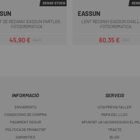
SENSE STOCK
SENS
SUN
EASSUN
Transparente
Transparent
T DE RECANVI EASSUN FARTLEK,
LENT RECANVI EASSUN CHAL
FOTOCROMATICA
FOTOCROMATICA
45,90 €
60,35 €
54 €
71 €
Preu
Preu regular
Preu
Preu regular
INFORMACIÓ
SERVEIS
ENVIAMENTS
CITA PRÈVIA TALLER
CONDICIONS DE COMPRA
MAPA DEL LLOC
PAGAMENT SEGUR
APUNTA'T JA I ACONSEGUEIX EL MI
POLÍTICA DE PRIVACITAT
TRACTE
GARANTIES
BLOG