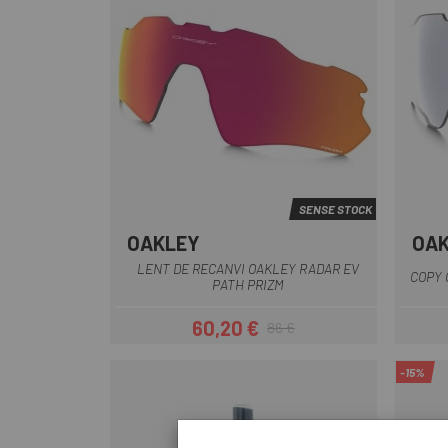
SENSE STOCK
OAKLEY
OA
Marró
Taronja
Vermell - Groc
Vermell-Taronja
Naranja-Lila
LENT DE RECANVI OAKLEY RADAR EV
COPY 
PATH PRIZM
60,20 €
86 €
Preu
Preu regular
-15%