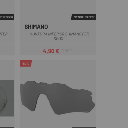
E STOCK
SENSE STOCK
SHIMANO
Groc
RTER
MUNTURA INFERIOR SHIMANO PER
SPHX1
4,90 €
9,99 €
Preu
Preu regular
-30%