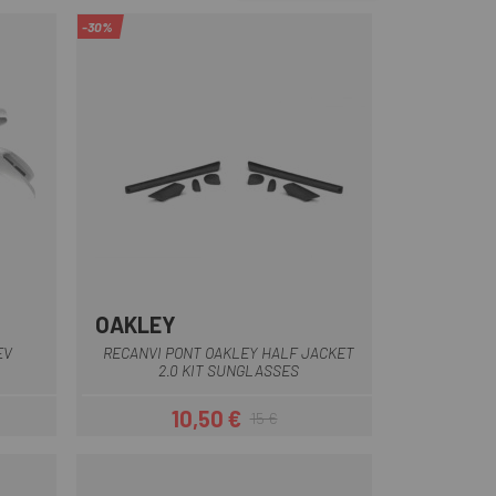
-30%
OAKLEY
Negre
EV
RECANVI PONT OAKLEY HALF JACKET
2.0 KIT SUNGLASSES
10,50 €
15 €
Preu
Preu regular