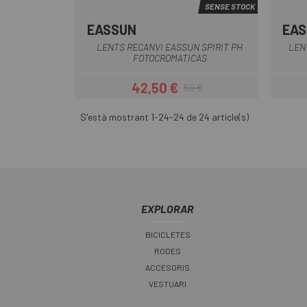
SENSE STOCK
EASSUN
EAS
LENTS RECANVI EASSUN SPIRIT PH
LEN
FOTOCROMATICAS
42,50 €
50 €
Preu
Preu regular
S'està mostrant 1-24-24 de 24 article(s)
EXPLORAR
BICICLETES
RODES
ACCESORIS
VESTUARI