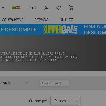
R
BLOG
EQUIPAMENT
SERVEIS
OUTLET
TERIAL DE CICLISME I ELS MILLORS PREUS
RS PROFESSIONALS I EXPERTS AL TEU SERVEI PER
SME, TROBARÀS LES MILLORS MARQUES.
ORADA
MÉS FILTRES
Ordenar per:
Rellevància