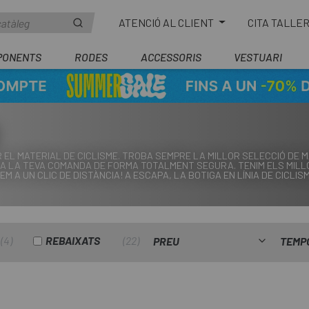
ATENCIÓ AL CLIENT
CITA TALLE
PONENTS
RODES
ACCESSORIS
VESTUARI
EL MATERIAL DE CICLISME. TROBA SEMPRE LA MILLOR SELECCIÓ DE MA
A LA TEVA COMANDA DE FORMA TOTALMENT SEGURA. TENIM ELS MILLO
M A UN CLIC DE DISTÀNCIA! A ESCAPA, LA BOTIGA EN LÍNIA DE CICLI
4
REBAIXATS
22
PREU
TEMP