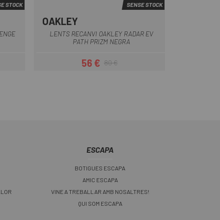
E STOCK
SENSE STOCK
OAKLEY
e
Negre
LENGE
LENTS RECANVI OAKLEY RADAR EV
PATH PRIZM NEGRA
56 €
80 €
Preu
Preu regular
ESCAPA
BOTIGUES ESCAPA
AMIC ESCAPA
LLOR
VINE A TREBALLAR AMB NOSALTRES!
QUI SOM ESCAPA