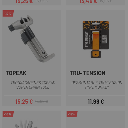
15,25 €
13,46 €
16,95 €
14,95 €
Preu
Preu regular
Preu
Preu regular
-10%
TOPEAK
TRU-TENSION
TRONXACADENES TOPEAK
DESMUNTABLE TRU-TENSION
SUPER CHAIN TOOL
TYRE MONKEY
15,25 €
11,99 €
16,95 €
Preu
Preu regular
Preu
-10%
-15%