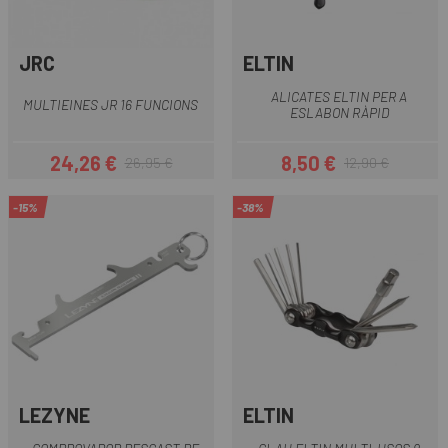
JRC
ELTIN
ALICATES ELTIN PER A
MULTIEINES JR 16 FUNCIONS
ESLABON RÀPID
24,26 €
8,50 €
26,95 €
12,90 €
Preu
Preu regular
Preu
Preu regular
-15%
-38%
LEZYNE
ELTIN