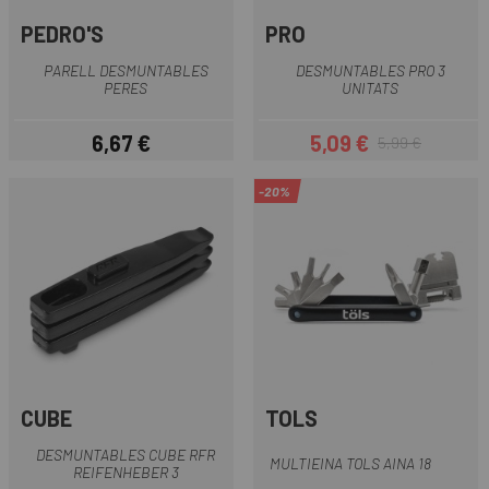
PEDRO'S
PRO
PARELL DESMUNTABLES
DESMUNTABLES PRO 3
PERES
UNITATS
6,67 €
5,09 €
5,99 €
Preu
Preu
Preu regular
-20%
CUBE
TOLS
DESMUNTABLES CUBE RFR
MULTIEINA TOLS AINA 18
REIFENHEBER 3