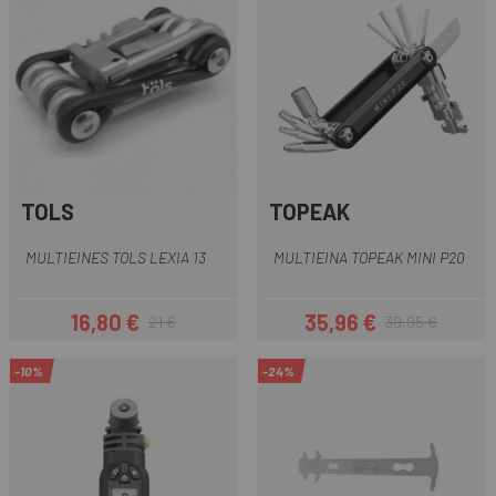
TOLS
TOPEAK
MULTIEINES TOLS LEXIA 13
MULTIEINA TOPEAK MINI P20
16,80 €
35,96 €
21 €
39,95 €
Preu
Preu regular
Preu
Preu regular
-10%
-24%