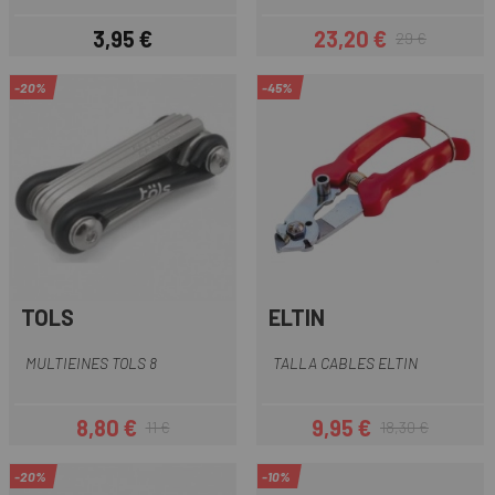
3,95 €
23,20 €
29 €
Preu
Preu
Preu regular
-20%
-45%
TOLS
ELTIN
MULTIEINES TOLS 8
TALLA CABLES ELTIN
8,80 €
9,95 €
11 €
18,30 €
Preu
Preu regular
Preu
Preu regular
-20%
-10%