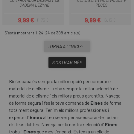
COMPROVADOR DESGAST DE
CLAU ELTIN MULTI-USOS 9
CADENA LEZYNE
PECES
9,99 €
9,99 €
11,75 €
16,15 €
Preu
Preu regular
Preu
Preu regular
S'està mostrant 1-24-24 de 308 article(s)
TORNA A L'INICI
MOSTRAR MÉS
Biciescapa és sempre la millor opció per comprar el
material de ciclisme. Troba sempre la millor selecció de
material de ciclisme i els millors preus garantits. Navega
de forma segura i fes la teva comanda de
Eines
de forma
totalment segura. Tenim els millors professionals i
experts d'
Eines
al teu servei per assessorar-te i aclarir
els teus dubtes. Navega per la nostra selecció d'
Eines
i
troba l'
Eines
que més t'encaixi. Estem a un clic de